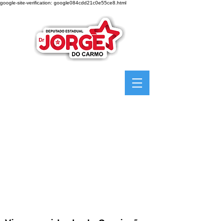
google-site-verification: google084cdd21c0e55ce8.html