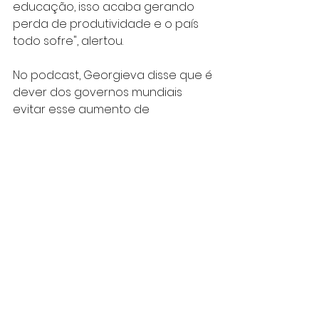
educação, isso acaba gerando 
perda de produtividade e o país 
todo sofre", alertou.
No podcast, Georgieva disse que é 
dever dos governos mundiais 
evitar esse aumento de 
desigualdade dentro dos países, 
estabelecendo medidas como 
tributação progressiva ou cotas 
mínimas de gastos sociais. "Agora 
em nossos acordos, em 90% dos 
programas que estabelecemos 
com países em desenvolvimento 
há cláusulas estabelecendo um 
piso de gastos mínimos, o que eu 
vejo como muito importante."
Ela elogiou também a ação 