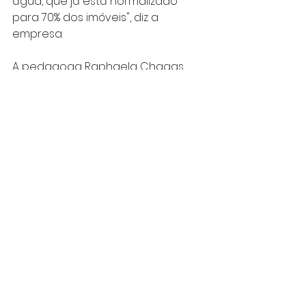
água, que já está normalizado 
para 70% dos imóveis", diz a 
empresa.
A pedagoga Raphaela Chagas 
está entre esses 70% que tiveram 
a água restabelecida. Porém, ela 
afirma que o fornecimento está 
chegando devagar e ainda não é 
o suficiente para tomar banho e 
seguir a rotina normalmente. 
Segundo a Sabesp, "a 
recuperação total do 
fornecimento na região 
acontecerá ao longo desta 
quarta-feira (02)".
Raphaela mora na rua Edson 
Danillo Dotto e notou a falta de 