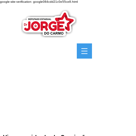
google-site-verification: google084cdd21c0e55ce8.html