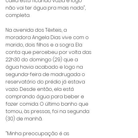
caixa está ficando vazia e logo 
não vai ter água pra mais nada", 
completa.
Na avenida dos Têxteis, a 
moradora Angela Dias vive com o 
marido, dois filhos e a sogra. Ela 
conta que percebeu por volta das 
22h30 do domingo (29) que a 
água havia acabado e logo na 
segunda-feira de madrugada o 
reservatório do prédio já estava 
vazio. Desde então, ela está 
comprando água para beber e 
fazer comida. O último banho que 
tomou, às pressas, foi na segunda 
(30) de manhã.
"Minha preocupação é as 