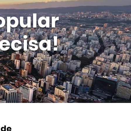
opular
ecisa!
 de