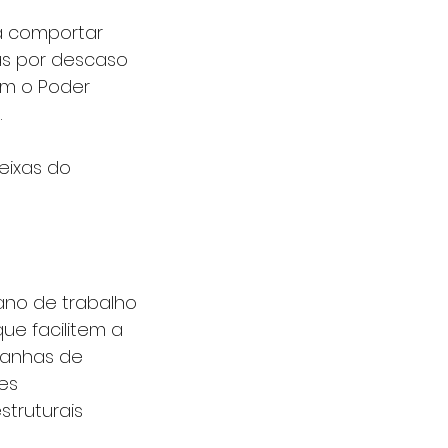
ra comportar 
s por descaso 
om o Poder 
.
ixas do 
ano de trabalho 
ue facilitem a 
panhas de 
es 
truturais 