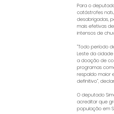
Para o deputado 
catástrofes nat
desabrigadas, p
mais efetivas d
intensos de chuv
"Todo período d
Leste da cidade 
a doação de col
programas como 
respaldo maior 
definitivo", decl
O deputado Simã
acreditar que g
população em Sã