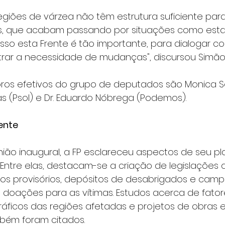
 regiões de várzea não têm estrutura suficiente pa
s, que acabam passando por situações como esta
isso esta Frente é tão importante, para dialogar c
trar a necessidade de mudanças", discursou Simão
os efetivos do grupo de deputados são Monica Se
s (Psol) e Dr. Eduardo Nóbrega (Podemos).
ente
ião inaugural, a FP esclareceu aspectos de seu pl
 Entre elas, destacam-se a criação de legislações q
gos provisórios, depósitos de desabrigados e cam
doações para as vítimas. Estudos acerca de fator
áficos das regiões afetadas e projetos de obras es
bém foram citados.