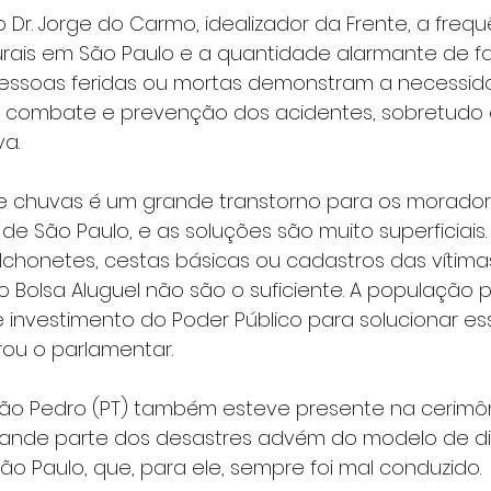
Dr. Jorge do Carmo, idealizador da Frente, a frequ
urais em São Paulo e a quantidade alarmante de fa
essoas feridas ou mortas demonstram a necessid
e combate e prevenção dos acidentes, sobretudo
a.
e chuvas é um grande transtorno para os morador
de São Paulo, e as soluções são muito superficiai
chonetes, cestas básicas ou cadastros das vítima
Bolsa Aluguel não são o suficiente. A população 
e investimento do Poder Público para solucionar e
arou o parlamentar.
o Pedro (PT) também esteve presente na cerimônia
rande parte dos desastres advém do modelo de dis
o Paulo, que, para ele, sempre foi mal conduzido.