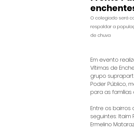
enchentes
O colegiado será c
respaldar a popula
de chuva
Em evento realiz
Vítimas de Enche
grupo supraparti
Poder Público, 
para as família
Entre os bairros
seguintes: Itaim 
Ermelino Mataraz