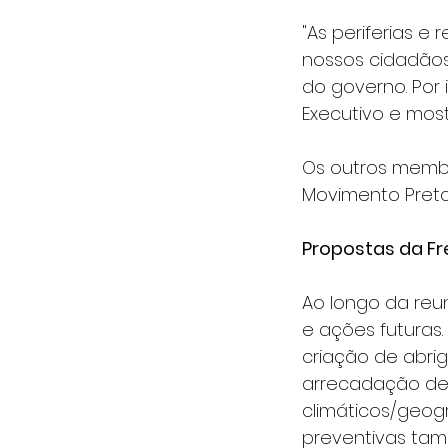
"As periferias e
nossos cidadão
do governo. Por 
Executivo e mos
Os outros membr
Movimento Preta
Propostas da Fr
Ao longo da reun
e ações futuras.
criação de abri
arrecadação de 
climáticos/geogr
preventivas tam