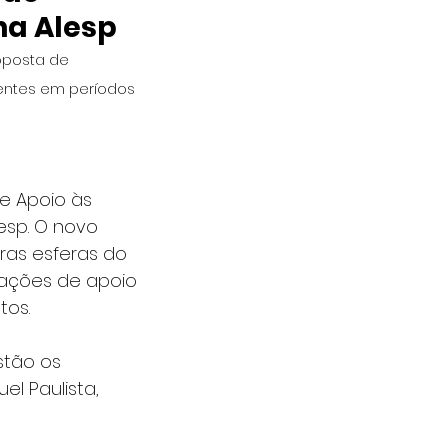
na Alesp
oposta de 
entes em períodos 
e Apoio às 
esp. O novo 
tras esferas do 
 ações de apoio 
tos.
stão os 
el Paulista, 