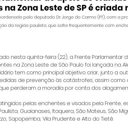
 na Zona Leste de SP é criada 
oordenado pelo deputado Dr. Jorge do Carmo (PT), com a pr
ção da região paulista, que sofre frequentemente com ench
ado nesta quinta-feira (22), a Frente Parlamentar d
ntes na Zona Leste de São Paulo foi lançada na Al
dário tem como principal objetivo criar, junto a ou
medidas de prevenção às catástrofes, assim como
s que perderam a moradia por conta dos alagamen
 atingidos pelas enchentes e visados pela Frente, e
Paulista, Guaianases, Itaquera, São Mateus, São Migu
zo, Sapopemba, Vila Prudente e Alto do Tietê.