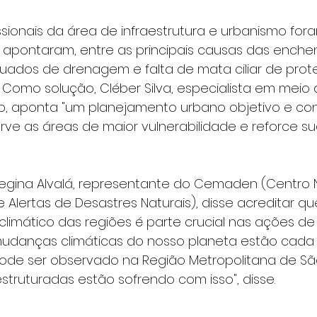
issionais da área de infraestrutura e urbanismo fo
 apontaram, entre as principais causas das enchen
uados de drenagem e falta de mata ciliar de prot
 Como solução, Cléber Silva, especialista em meio
ip, aponta "um planejamento urbano objetivo e con
erve as áreas de maior vulnerabilidade e reforce su
 Regina Alvalá, representante do Cemaden (Centro 
Alertas de Desastres Naturais), disse acreditar qu
limático das regiões é parte crucial nas ações d
mudanças climáticas do nosso planeta estão cada 
pode ser observado na Região Metropolitana de São
truturadas estão sofrendo com isso", disse.