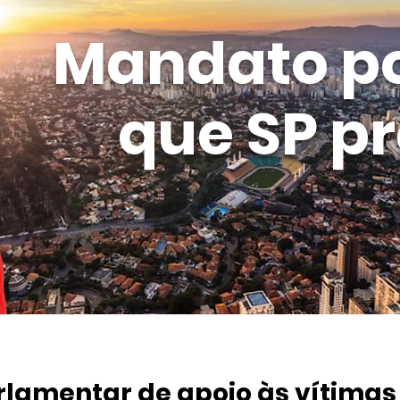
Mandato p
que SP pr
rlamentar de apoio às vítimas