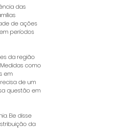
ência das 
mílias 
ade de ações 
 em períodos 
es da região 
s. Medidas como 
s em 
precisa de um 
ssa questão em 
. Ele disse 
tribuição da 