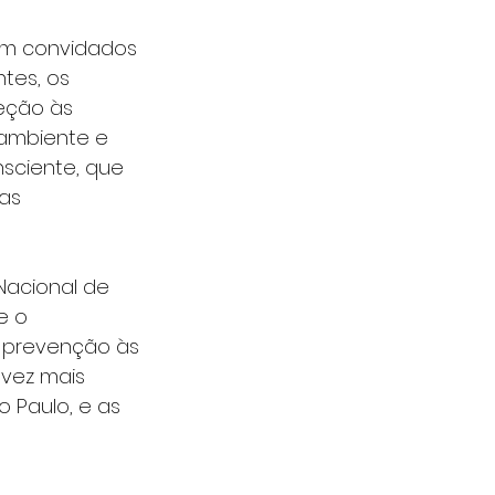
ram convidados 
tes, os 
eção às 
 ambiente e 
sciente, que 
as 
Nacional de 
e o 
e prevenção às 
vez mais 
 Paulo, e as 