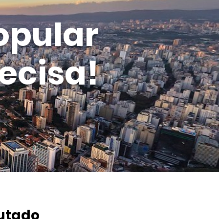
opular
ecisa!
putado