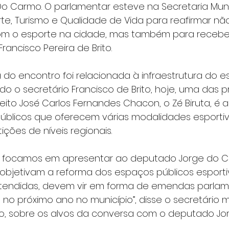
Do Carmo. O parlamentar esteve na Secretaria Muni
te, Turismo e Qualidade de Vida para reafirmar não
m o esporte na cidade, mas também para receb
Francisco Pereira de Brito.
a do encontro foi relacionada à infraestrutura do e
do o secretário Francisco de Brito, hoje, uma das p
ito José Carlos Fernandes Chacon, o Zé Biruta, é 
blicos que oferecem várias modalidades esportiv
ões de níveis regionais.
s focamos em apresentar ao deputado Jorge do C
bjetivam a reforma dos espaços públicos esportiv
tendidas, devem vir em forma de emendas parlam
no próximo ano no município”, disse o secretário mu
ito, sobre os alvos da conversa com o deputado J