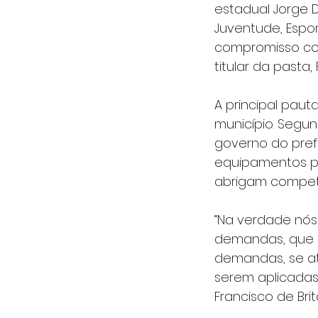
estadual Jorge 
Juventude, Espor
compromisso co
titular da pasta, 
A principal paut
município. Segun
governo do prefe
equipamentos pú
abrigam competiç
“Na verdade nó
demandas, que o
demandas, se a
serem aplicadas 
Francisco de Br