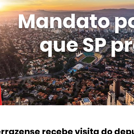
Mandato p
que SP pr
errazense recebe visita do de