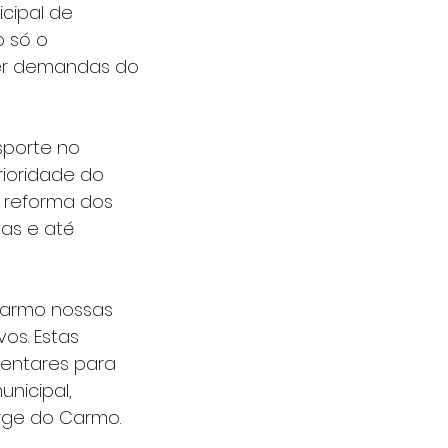
cipal de 
 só o 
er demandas do 
sporte no 
rioridade do 
a reforma dos 
as e até 
armo nossas 
os. Estas 
entares para 
nicipal, 
orge do Carmo.