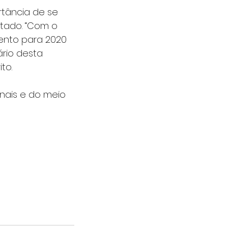
tância de se 
tado. “Com o 
ento para 2020 
ário desta 
to.
nais e do meio 