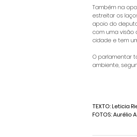
Também na oport
estreitar os la
apoio do deputa
com uma visão ai
cidade e tem um 
O parlamentar t
ambiente, segund
TEXTO: Leticia Ri
FOTOS: Aurélio A