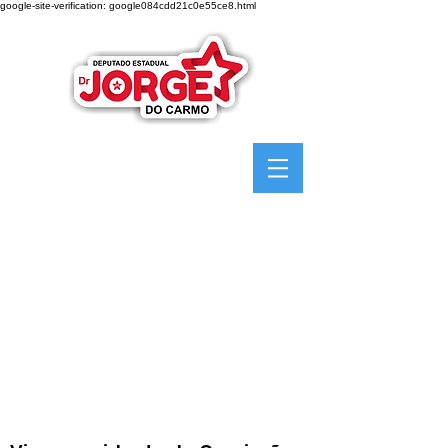
google-site-verification: google084cdd21c0e55ce8.html