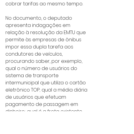
cobrar tarifas ao mesmo tempo.
No documento, o deputado 
apresenta indagações em 
relação à resolução da EMTU que 
permite às empresas de ônibus 
impor essa dupla tarefa aos 
condutores de veículos, 
procurando saber, por exemplo, 
qual o número de usuários do 
sistema de transporte 
intermunicipal que utiliza o cartão 
eletrônico TOP; qual a média diária 
de usuários que efetuam 
pagamento de passagem em 
dinheiro; qual é a frota existente 
nos serviços intermunicipais e 
quantos ônibus fazem suas linhas 
com motoristas que exercem 