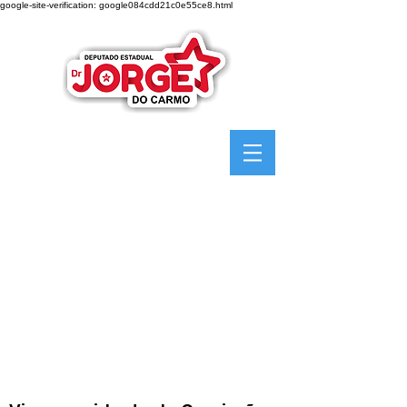
google-site-verification: google084cdd21c0e55ce8.html