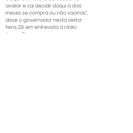
avaliar e vai decidir daqui a dois 
meses se compra ou não vacinas", 
disse o governador nesta sexta-
feira, 29, em entrevista à rádio 
Jovem Pan.
Inicialmente, o diretor do Instituto 
Butantan, Dimas Covas, havia 
cogitado a possibilidade de 
exportação dessas doses, se a 
União não se decidisse, a fim de 
honrar compromissos feitos com 
outros países da América Latina 
como Argentina, Uruguai, Peru e 
Bolívia. 
SEGUNDA DOSE