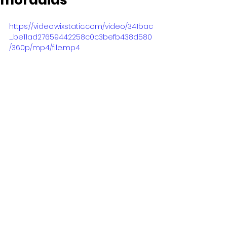
moradias
https://video.wixstatic.com/video/341bac
_be11ad27659442258c0c3befb438d580
/360p/mp4/file.mp4
INFORME SP 2ª EDIÇÃO/TV 
ALESP/SÃO PAULO
Data Veiculação:
14/08/2024 às 13h31