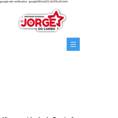
google-site-verification: google084cdd21c0e55ce8.html