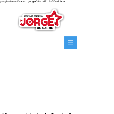
google-site-verification: google084cdd21c0e55ce8.html