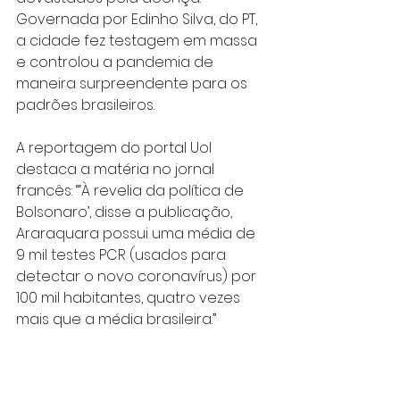
Governada por Edinho Silva, do PT, 
a cidade fez testagem em massa 
e controlou a pandemia de 
maneira surpreendente para os 
padrões brasileiros.
A reportagem do portal Uol 
destaca a matéria no jornal 
francês: “‘À revelia da política de 
Bolsonaro’, disse a publicação, 
Araraquara possui uma média de 
9 mil testes PCR (usados para 
detectar o novo coronavírus) por 
100 mil habitantes, quatro vezes 
mais que a média brasileira.”
Segundo o Uol, “a publicação 
ainda destacou que o Brasil é o 