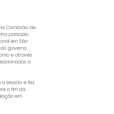
o na Comissão de 
unho passado. 
onal em São 
 do governo 
como e através 
relacionadas a 
a sessão e fez 
re o fim da 
ulação em 