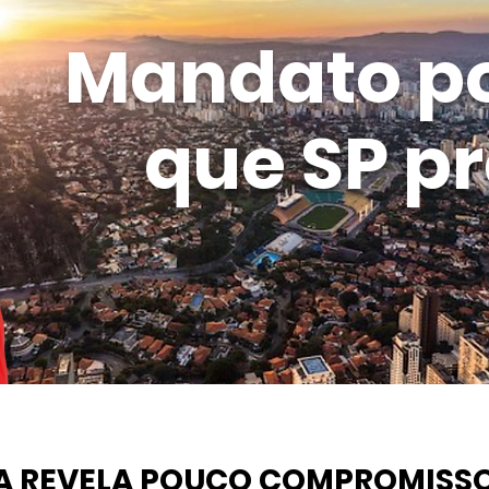
Mandato p
que SP pr
A REVELA POUCO COMPROMISS