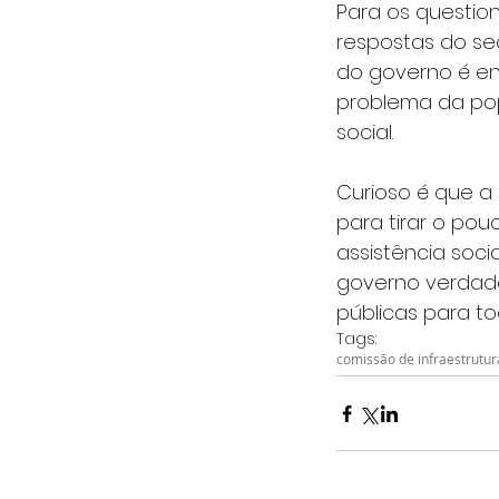
Para os questio
respostas do secr
do governo é en
problema da pop
social.
Curioso é que a
para tirar o pou
assistência soc
governo verdad
públicas para to
Tags:
comissão de infraestrutur