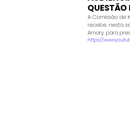
QUESTÃO 
A Comissão de In
recebe, nesta se
Amary, para pre
https://www.yout