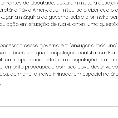
namentos do deputado, deixaram muito a desejar 
etário Flávio Amary, que limitou-se a dizer que o ob
xugar a máquina do governo, sobre a primeira perg
ulação em situação de rua é, antes, uma questão
 obsessão desse governo em "enxugar a máquina" 
co de benefício que a população paulista tem. E ain
ial tem responsabilidade com a população de rua,
eiramente preocupado com seu povo desenvolve p
dos, de maneira indiscriminada, em especial na ár
a