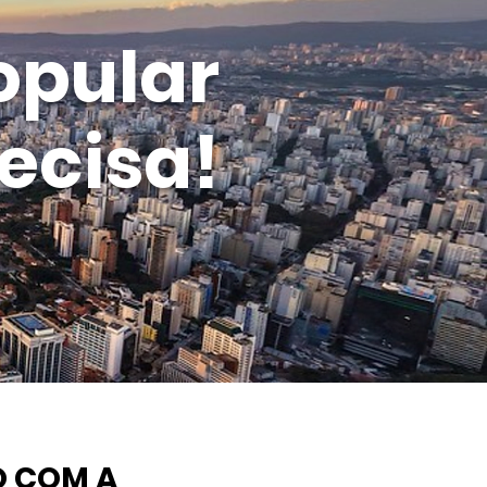
opular
ecisa!
O COM A