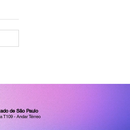
tado de São Paulo
la T109 - Andar Térreo