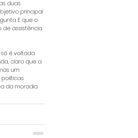
as duas 
jetivo principal 
unta. E que o 
 de assistência 
só é voltada 
da, claro que a 
 mas um 
olíticas 
ea da moradia.