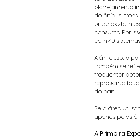
planejamento in
de ônibus, trens
onde existem as 
consumo. Por is
com 40 sistemas 
Além disso, o p
também se refle
frequentar dete
representa falt
do país.
Se a área utiliza
apenas pelos ôni
A Primeira Exp