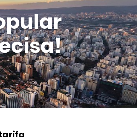
opular
ecisa!
tarifa