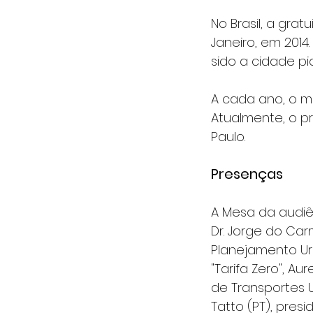
No Brasil, a grat
Janeiro, em 2014
sido a cidade pi
A cada ano, o m
Atualmente, o p
Paulo.
Presenças
A Mesa da audiê
Dr. Jorge do Car
Planejamento Ur
"Tarifa Zero", A
de Transportes U
Tatto (PT), pre