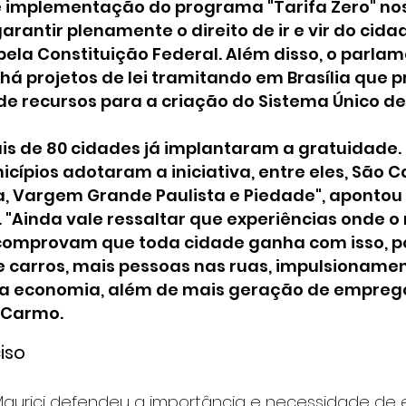
de implementação do programa "Tarifa Zero" nos
garantir plenamente o direito de ir e vir do cida
ela Constituição Federal. Além disso, o parlam
há projetos de lei tramitando em Brasília que 
 de recursos para a criação do Sistema Único de
ais de 80 cidades já implantaram a gratuidade.
icípios adotaram a iniciativa, entre eles, São 
a, Vargem Grande Paulista e Piedade", apontou 
 "Ainda vale ressaltar que experiências onde o 
comprovam que toda cidade ganha com isso, po
e carros, mais pessoas nas ruas, impulsionamen
a economia, além de mais geração de emprego
 Carmo.
iso
aurici defendeu a importância e necessidade de 