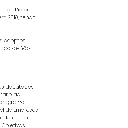
ior do Rio de 
em 2019, tendo 
s adeptos. 
tado de São 
os deputados 
tário de 
 programa 
onal de Empresas 
deral, Jilmar 
 Coletivos 