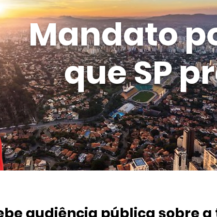
Mandato p
que SP pr
ebe audiência pública sobre a 