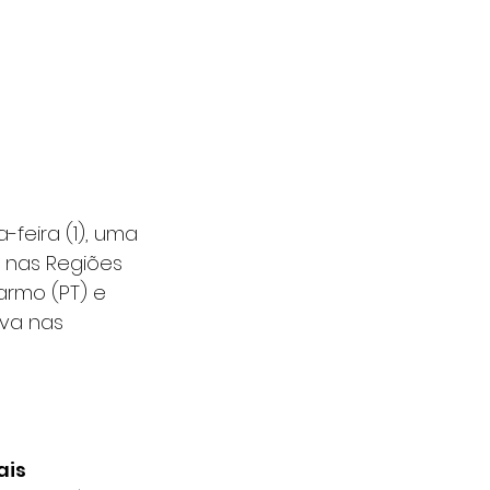
feira (1), uma 
o nas Regiões 
armo (PT) e 
va nas 
is 