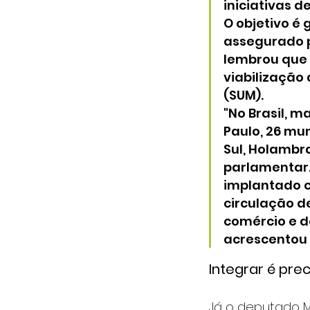
iniciativas 
O objetivo é 
assegurado p
lembrou que 
viabilização
(SUM).
"No Brasil, m
Paulo, 26 mun
Sul, Holambr
parlamentar.
implantado 
circulação d
comércio e d
acrescentou
Integrar é prec
Já o deputado M