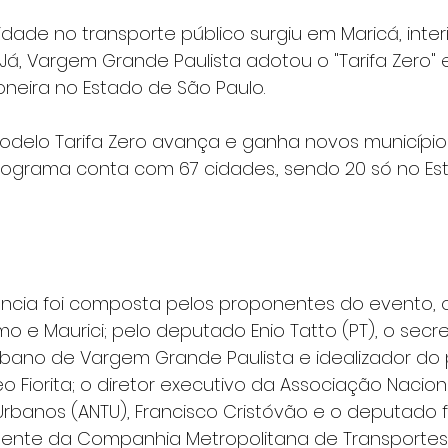
uidade no transporte público surgiu em Maricá, inter
. Já, Vargem Grande Paulista adotou o "Tarifa Zero" 
oneira no Estado de São Paulo.
odelo Tarifa Zero avança e ganha novos município
rograma conta com 67 cidades., sendo 20 só no Es
ncia foi composta pelos proponentes do evento, 
mo e Maurici; pelo deputado Enio Tatto (PT), o secre
bano de Vargem Grande Paulista e idealizador do
ureo Fiorita; o diretor executivo da Associação Naci
rbanos (ANTU), Francisco Cristóvão e o deputado fe
sidente da Companhia Metropolitana de Transportes