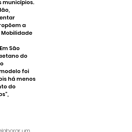
 municípios. 
dão, 
entar 
propõem a 
 Mobilidade 
 Em São 
Caetano do 
o 
modelo foi 
is há menos 
to do 
s", 
elaborar um 