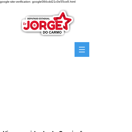
google-site-verification: google084cdd21c0e55ce8.html