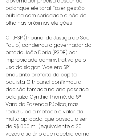
Governador precisa descer do 
palanque eleitoral. Fazer gestão 
pública com seriedade e não de 
olho nas próximas eleições 
O TJ-SP (Tribunal de Justiça de São 
Paulo) condenou o governador do 
estado João Doria (PSDB) por 
improbidade administrativa pelo 
uso do slogan "Acelera SP" 
enquanto prefeito da capital 
paulista. O tribunal confirmou a 
decisão tomada no ano passado 
pela juíza Cynthia Thomé, da 6ª 
Vara da Fazenda Pública, mas 
reduziu pela metade o valor da 
multa aplicada, que passou a ser 
de R$ 600 mil (equivalente a 25 
vezes o salário que recebia como 