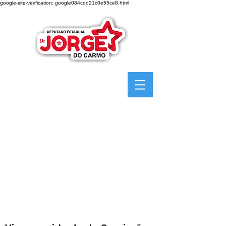
google-site-verification: google084cdd21c0e55ce8.html