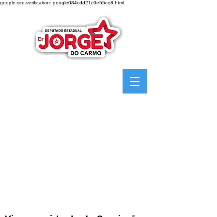
google-site-verification: google084cdd21c0e55ce8.html