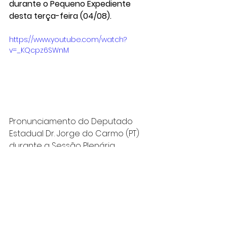
durante o Pequeno Expediente 
desta terça-feira (04/08).
https://www.youtube.com/watch?
v=_KQcpz6SWnM
Pronunciamento do Deputado 
Estadual Dr. Jorge do Carmo (PT) 
durante a Sessão Plenária 
Ordinária - Pequeno Expediente - 
04/08/2020.
Tags: