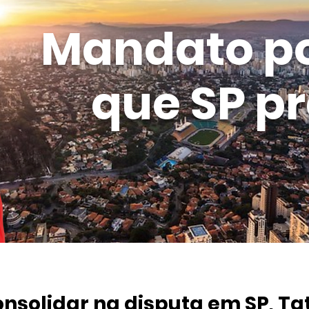
Mandato p
que SP pr
onsolidar na disputa em SP, Tat