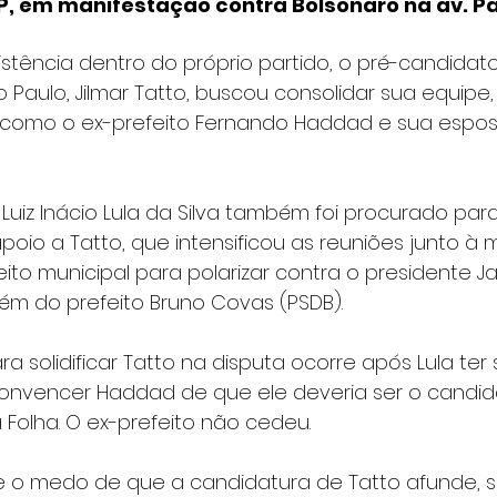
SP, em manifestação contra Bolsonaro na av. Pa
stência dentro do próprio partido, o pré-candidato
o Paulo, Jilmar Tatto, buscou consolidar sua equipe,
omo o ex-prefeito Fernando Haddad e sua esposa
Luiz Inácio Lula da Silva também foi procurado par
o a Tatto, que intensificou as reuniões junto à mi
eito municipal para polarizar contra o presidente Ja
lém do prefeito Bruno Covas (PSDB).
 solidificar Tatto na disputa ocorre após Lula te
onvencer Haddad de que ele deveria ser o candida
Folha. O ex-prefeito não cedeu.
ste o medo de que a candidatura de Tatto afunde, 