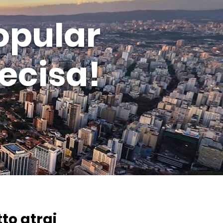
opular
ecisa!
to atrai