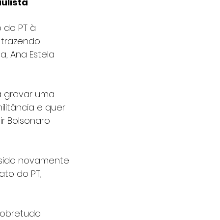
ulista
 do PT à 
 trazendo 
, Ana Estela 
a gravar uma 
litância e quer 
ir Bolsonaro 
r sido novamente 
to do PT, 
sobretudo 