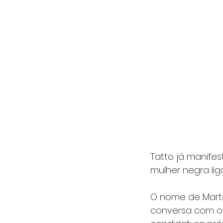
Tatto já manife
mulher negra lig
O nome de Marta
conversa com ou