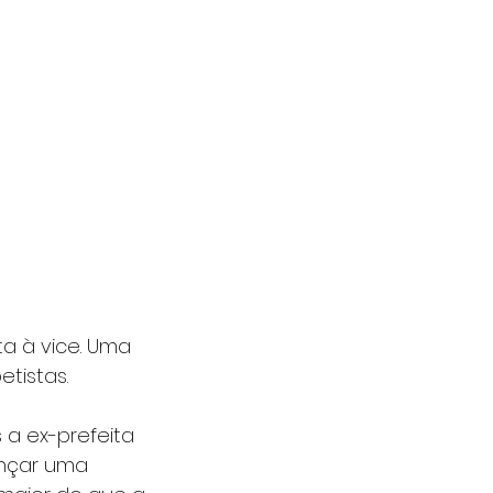
a à vice. Uma 
tistas.
a ex-prefeita 
nçar uma 