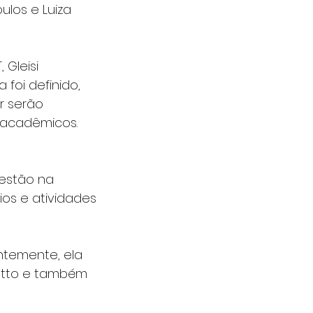
os e Luiza 
Gleisi 
oi definido, 
r serão 
 acadêmicos.
estão na 
os e atividades 
ntemente, ela 
Tatto e também 