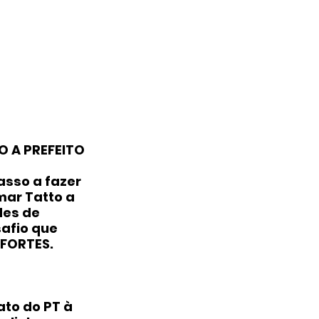
 A PREFEITO
sso a fazer 
ar Tatto a 
des de 
afio que 
 FORTES.
ato do PT à 