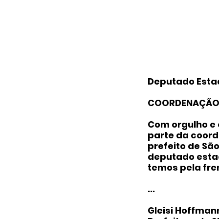
Deputado Estad
COORDENAÇÃO D
Com orgulho e 
parte da coor
prefeito de Sã
deputado estad
temos pela fre
...
Gleisi Hoffmann