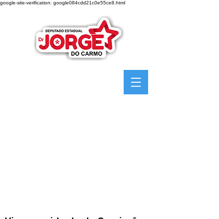
google-site-verification: google084cdd21c0e55ce8.html