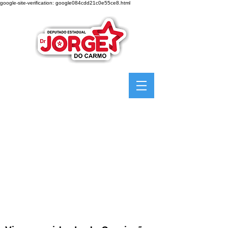
google-site-verification: google084cdd21c0e55ce8.html