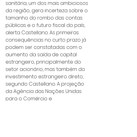
sanitária, um dos mais ambiciosos 
da região, gera incerteza sobre o 
tamanho do rombo das contas 
públicas e o futuro fiscal do país, 
alerta Castellano. As primeiras 
consequências no curto prazo já 
podem ser constatadas com o 
aumento da saída de capital 
estrangeiro, principalmente do 
setor acionário, mas também do 
investimento estrangeiro direto, 
segundo Castellano. A projeção 
da Agência das Nações Unidas 
para o Comércio e 
Desenvolvimento (Unctad) é que o 
o volume de capital estrangeiro 
para o país só tende a começar 
uma retomada em 2022, ano 
eleitoral, e um desafio em dobro 