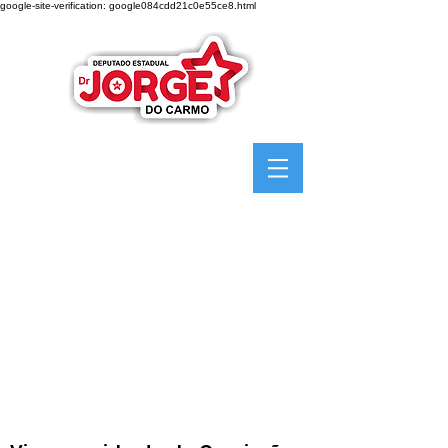
google-site-verification: google084cdd21c0e55ce8.html