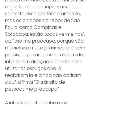
a gente olhar o mapa, vai ver que 
só existe esse centrinho amarelo, 
mas as cidades ao redor de São 
Paulo, como Campinas e 
Sorocaba, estão todas vermelhas”, 
diz. “Isso me preocupa, porque são 
municípios muito próximos, e é bem 
possível que as pessoas saiam do 
interior em direção à capital para 
utilizar os serviços que já 
reabriram lá e ainda não abriram 
aqui”, afirma. “O trânsito de 
pessoas me preocupa”.
A infectologista lembra que 
Campinas, a cem quilômetros da 
capital, reabriu as portas do 
comércio no início de junho e 