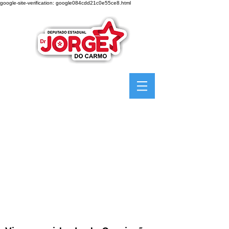
google-site-verification: google084cdd21c0e55ce8.html