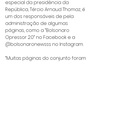
especial da presidência da 
República, Tércio Arnaud Thomaz, é 
um dos responsáveis de pela 
administração de algumas 
páginas, como a “Bolsonaro 
Opressor 2.0” no Facebook e a 
@bolsonaronewsss no Instagram.
“Muitas páginas do conjunto foram 
dedicadas à publicação de 
memes e conteúdo pró-Bolsonaro 
enquanto atacavam rivais 
políticos. Uma dessas páginas foi a 
página do Instagram 
@bolsonaronewsss. 
A página é anônima, mas as 
informações de registro 
encontradas no código fonte 