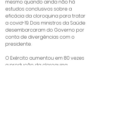
mesmo quando ainda não há 
estudos conclusivos sobre a 
eficácia da cloroquina para tratar 
a covid-19. Dois ministros da Saúde 
desembarcaram do Governo por 
conta de divergências com o 
presidente. 
O Exército aumentou em 80 vezes 
a produção da cloroquina 
durante a crise. O ministro interino 
da Saúde, general Eduardo 
Pazuello, publicou um novo 
protocolo para que esse remédio 
―muito utilizado no Brasil para 
tratar malária― passasse a ser 
usado já nos sintomas iniciais da 
doença. Mais recentemente, o 
Ministério da Saúde o ampliou 