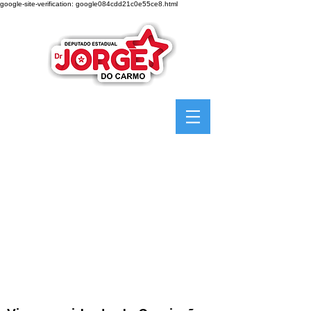
google-site-verification: google084cdd21c0e55ce8.html