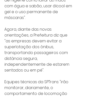
de higiene como lavar as mãos 
com água e sabão, usar álcool em 
gel e o uso permanente de 
máscaras".
Agora, diante das novas 
orientações, a Prefeitura diz que 
"as empresas devem evitar a 
superlotação dos ônibus, 
transportando passageiros com 
distância segura, 
independentemente de estarem 
sentados ou em pé".
Equipes técnicas da SPTrans "irão 
monitorar, diariamente, o 
comportamento de locomoção 
do usuários para verificar a 
possibilidade de reprogramação 