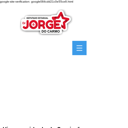
google-site-verification: google084cdd21c0e55ce8.html