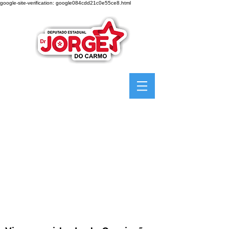
google-site-verification: google084cdd21c0e55ce8.html