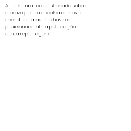
A prefeitura foi questionada sobre 
o prazo para a escolha do novo 
secretário, mas não havia se 
posicionado até a publicação 
desta reportagem.
Na quarta-feira, o Agora mostrou 
que os ônibus da capital iniciaram 
a semana com 200 mil 
passageiros a mais que na 
segunda-feira anterior, por causa 
da flexibilização da economia na 
cidade.