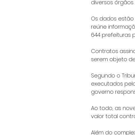
diversos órgãos p
Os dados estão 
reúne informaçõ
644 prefeituras p
Contratos assina
serem objeto de 
Segundo o Tribun
executados pelo
governo respons
Ao todo, as nove
valor total cont
Além do complexo