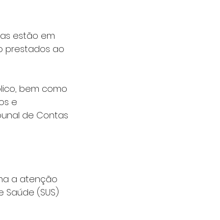
das estão em 
o prestados ao 
blico, bem como 
os e 
bunal de Contas 
ama a atenção 
e Saúde (SUS) 