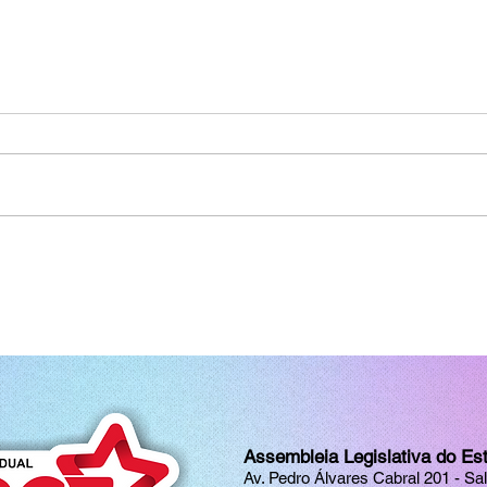
Assembleia Legislativa do Es
Av. Pedro Álvares Cabral 201 - Sa