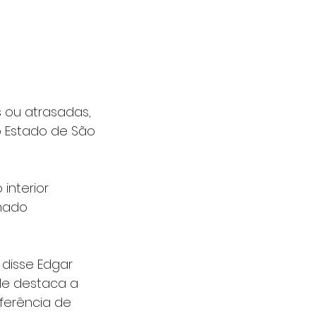
 ou atrasadas, 
o Estado de São 
interior 
mado 
disse Edgar 
le destaca a 
ferência de 