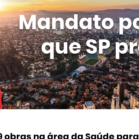
Mandato p
que SP pr
9 obras na área da Saúde par