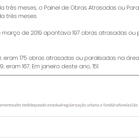
a três meses, o Painel de Obras Atrasadas ou Paral
da três meses.
e março de 2019 apontava 197 obras atrasadas ou p
9, eram 175 obras atrasadas ou paralisadas na áre
, eram 167; Em janeiro deste ano, 151.
tamentos
alto tietê
deputado estadual
regularização urbana e fundiária
favelas
São 