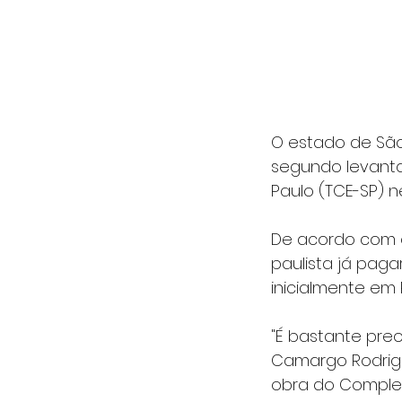
O estado de São
segundo levanta
Paulo (TCE-SP) ne
De acordo com o
paulista já paga
inicialmente em R
"É bastante pre
Camargo Rodrigu
obra do Complex