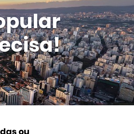
opular
ecisa!
adas ou