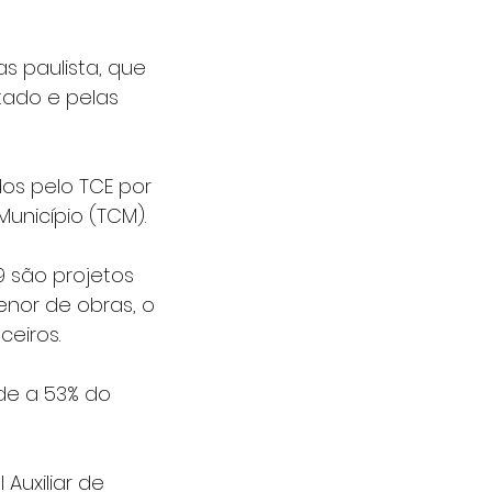
 paulista, que 
ado e pelas 
os pelo TCE por 
Município (TCM).
9 são projetos 
nor de obras, o 
eiros.
de a 53% do 
Auxiliar de 