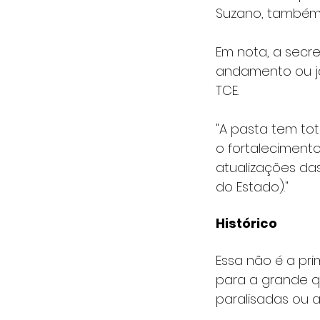
Suzano, também
Em nota, a secr
andamento ou já
TCE.
"A pasta tem to
o fortalecimento
atualizações das
do Estado)."
Histórico
Essa não é a pr
para a grande q
paralisadas ou 