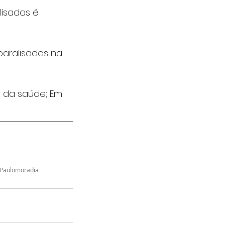
isadas é 
aralisadas na 
a da saúde; Em 
Paulo
moradia