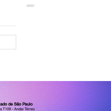
tado de São Paulo
la T109 - Andar Térreo