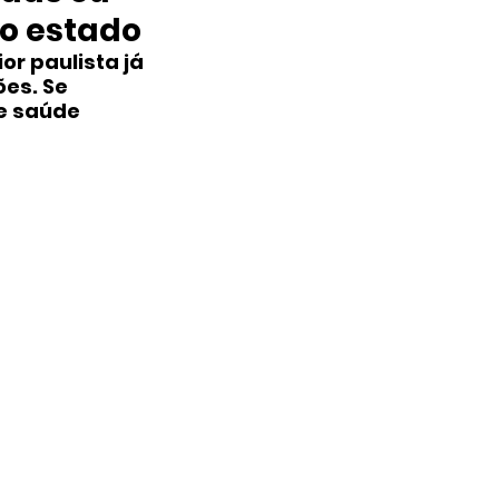
do estado
r paulista já 
es. Se 
e saúde 