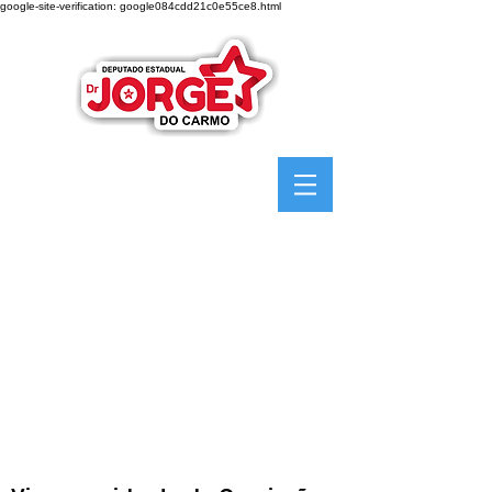
google-site-verification: google084cdd21c0e55ce8.html