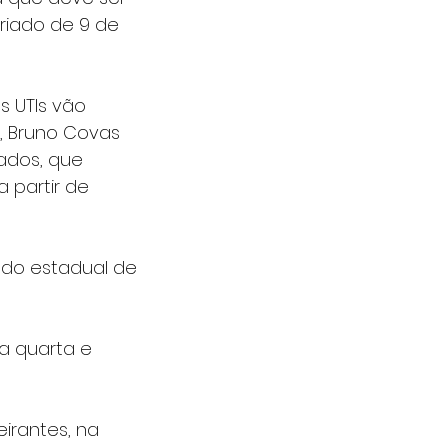
riado de 9 de 
 UTIs vão 
o, Bruno Covas 
ados, que 
 partir de 
ado estadual de 
a quarta e 
irantes, na 