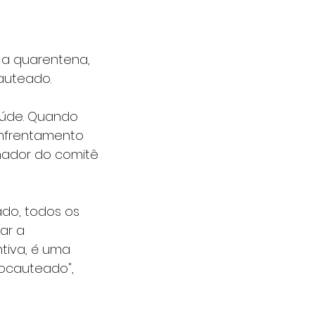
 a quarentena, 
auteado.
aúde. Quando 
nfrentamento 
nador do comitê 
do, todos os 
ar a 
iva, é uma 
ocauteado", 