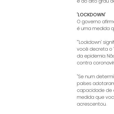
e ao alto grau d
'LOCKDOWN'
O governo afirm
é uma medida qu
"'Lockdown' sign
você decreta o 
da epidemia. Nã
contra coronavír
"Se num determ
países adotaram
capacidade de a
medida que você
acrescentou.