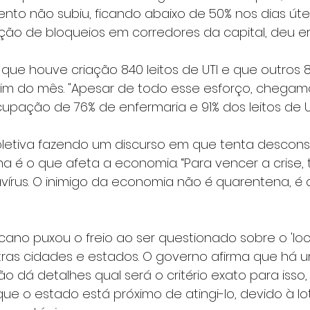
ento não subiu, ficando abaixo de 50% nos dias úte
ação de bloqueios em corredores da capital, deu 
que houve criação 840 leitos de UTI e que outros 
 fim do mês. "Apesar de todo esse esforço, chegam
ação de 76% de enfermaria e 91% dos leitos de UTI
coletiva fazendo um discurso em que tenta desconst
a é o que afeta a economia. “Para vencer a crise,
vírus. O inimigo da economia não é quarentena, é 
cano puxou o freio ao ser questionado sobre o 'loc
as cidades e estados. O governo afirma que há u
ão dá detalhes qual será o critério exato para isso
ue o estado está próximo de atingi-lo, devido à lo