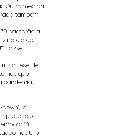
is. Outra medida 
errado também.
870 passarão a 
os no dia de 
", disse.
ruir a tese de 
 temos que 
a pandemia”, 
kdown', já 
m protocolo 
, embora já 
tação nas UTIs 