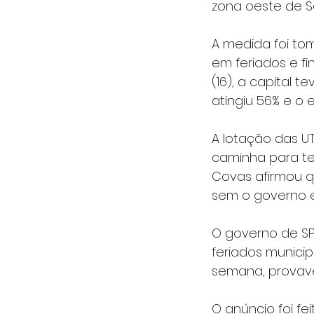
zona oeste de S
A medida foi to
em feriados e f
(16), a capital 
atingiu 56% e o 
A lotação das UT
caminha para ter
Covas afirmou q
sem o governo e
O governo de SP
feriados munici
semana, provave
O anúncio foi fe