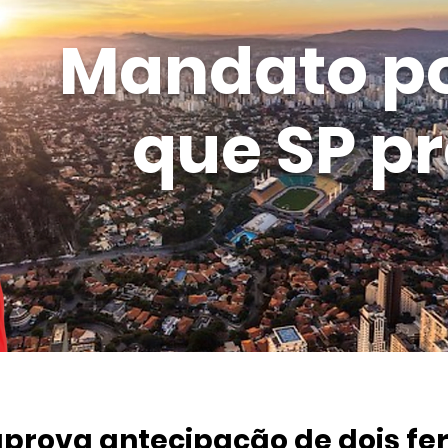
Mandato p
que SP pr
rova antecipação de dois fer