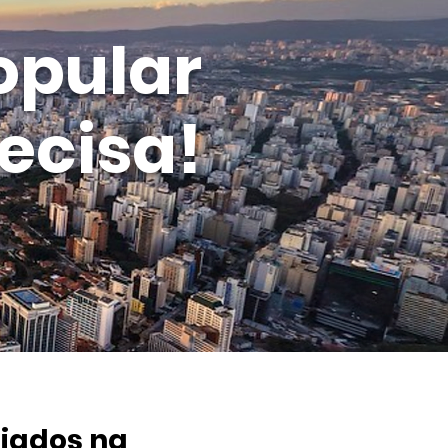
opular
ecisa!
iados na