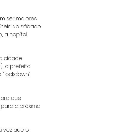
m ser maiores 
teis. No sábado 
, a capital 
 a cidade 
, o prefeito 
 "lockdown" 
para que 
 para a próxima 
a vez que o 