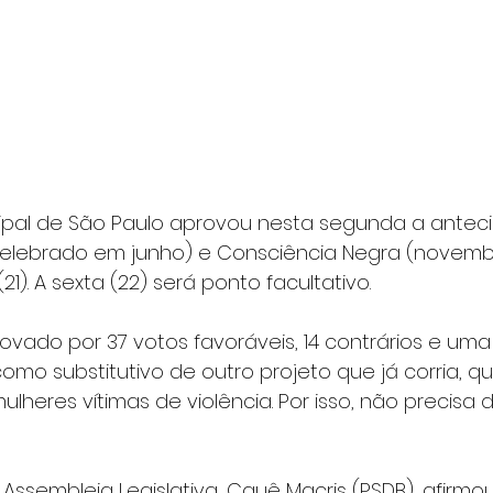
pal de São Paulo aprovou nesta segunda a antec
(celebrado em junho) e Consciência Negra (novembr
21). A sexta (22) será ponto facultativo.
rovado por 37 votos favoráveis, 14 contrários e uma
omo substitutivo de outro projeto que já corria, qu
heres vítimas de violência. Por isso, não precisa 
Assembleia Legislativa, Cauê Macris (PSDB), afirmo