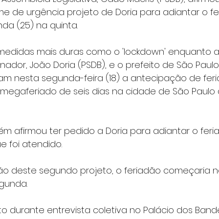
e de urgência projeto de Doria para adiantar o fe
da (25) na quinta.
didas mais duras como o 'lockdown' enquanto as
nador, João Doria (PSDB), e o prefeito de São Paul
am nesta segunda-feira (18) a antecipação de feri
megaferiado de seis dias na cidade de São Paulo a
ém afirmou ter pedido a Doria para adiantar o feri
e foi atendido.
 deste segundo projeto, o feriadão começaria n
egunda.
ito durante entrevista coletiva no Palácio dos Bande