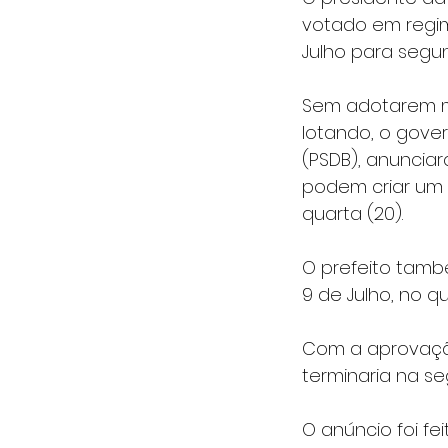
votado em regim
Julho para segun
Sem adotarem me
lotando, o gover
(PSDB), anunciar
podem criar um 
quarta (20).
​O prefeito tamb
9 de Julho, no qu
Com a aprovação
terminaria na s
O anúncio foi fe