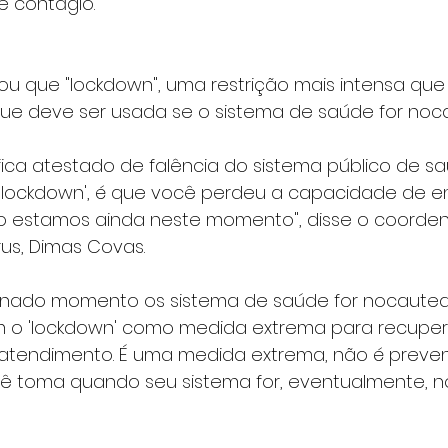
e contágio.
ou que "lockdown", uma restrição mais intensa que
e deve ser usada se o sistema de saúde for noc
ifica atestado de falência do sistema público de s
'lockdown', é que você perdeu a capacidade de e
o estamos ainda neste momento", disse o coorde
us, Dimas Covas.
inado momento os sistema de saúde for nocautea
 o 'lockdown' como medida extrema para recuper
tendimento. É uma medida extrema, não é prevent
 toma quando seu sistema for, eventualmente, n