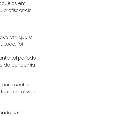
loqueios em 
 profissionais 
dias em que o 
ltado, foi 
ante tal período 
no da pandemia.
 para conter o 
duas tentativas 
ce.
cando sem 