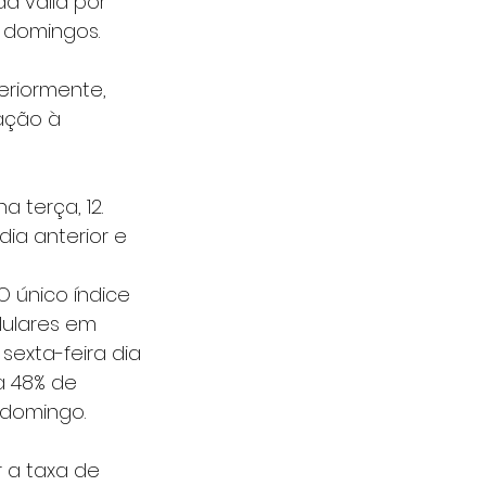
a valia por 
e domingos.
eriormente, 
ação à 
 terça, 12. 
ia anterior e 
 único índice 
lulares em 
sexta-feira dia 
a 48% de 
 domingo.
r a taxa de 