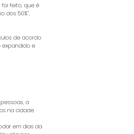
foi feito, que é 
o dos 50%", 
ículos de acordo 
o expandido e 
pessoas, a 
os na cidade.
odar em dias da 