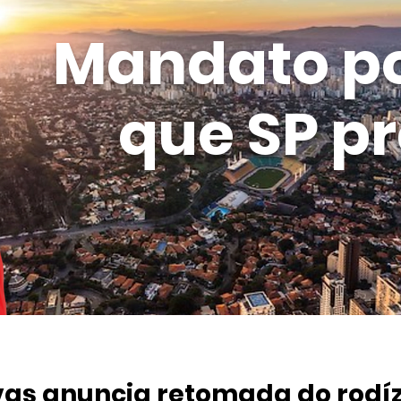
Mandato p
que SP pr
as anuncia retomada do rodíz