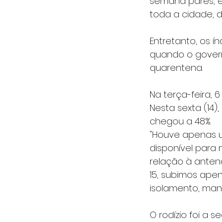
semana pares, e 
toda a cidade, d
Entretanto, os 
quando o gover
quarentena.
Na terça-feira, 6
Nesta sexta (14)
chegou a 48%.
"Houve apenas u
disponível para
relação à antena
15, subimos ape
isolamento, man
O rodízio foi a 