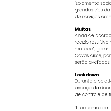
isolamento socia
grandes vias da 
de serviços esse
Multas
Ainda de acordo
rodízio restriti
multado", garanti
Covas disse, por
serão avaliados
Lockdown
Durante a colet
avanço da doenç
de controle de f
"Precisamos amp