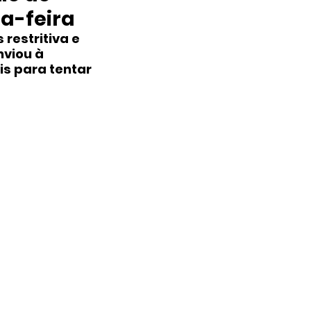
da-feira
estritiva e 
nviou à 
s para tentar 