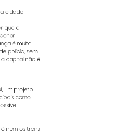
 a cidade 
r que a 
fechar 
nça é muito 
e polícia, sem 
a capital não é 
l, um projeto 
cipais como 
ossível 
rô nem os trens. 