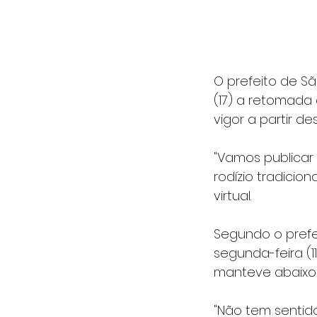
O prefeito de S
(17) a retomada 
vigor a partir de
"Vamos publicar
rodízio tradici
virtual.
Segundo o prefei
segunda-feira (1
manteve abaixo 
"Não tem sentido