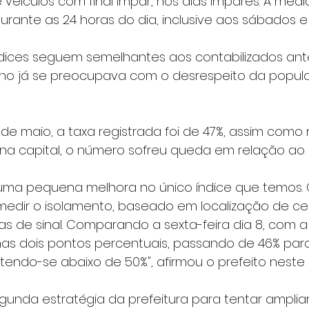
veículos com final ímpar, nos dias ímpares. A medid
urante as 24 horas do dia, inclusive aos sábados 
índices seguem semelhantes aos contabilizados ant
no já se preocupava com o desrespeito da popul
 de maio, a taxa registrada foi de 47%, assim como na
, na capital, o número sofreu queda em relação ao d
ma pequena melhora no único índice que temos. O
 medir o isolamento, baseado em localização de ce
s de sinal. Comparando a sexta-feira dia 8, com a 
nas dois pontos percentuais, passando de 46% par
tendo-se abaixo de 50%", afirmou o prefeito neste
segunda estratégia da prefeitura para tentar amplia