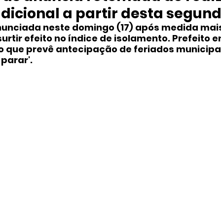
adicional a partir desta segun
unciada neste domingo (17) após medida mais r
rtir efeito no índice de isolamento. Prefeito e
 que prevê antecipação de feriados municipai
 parar'.