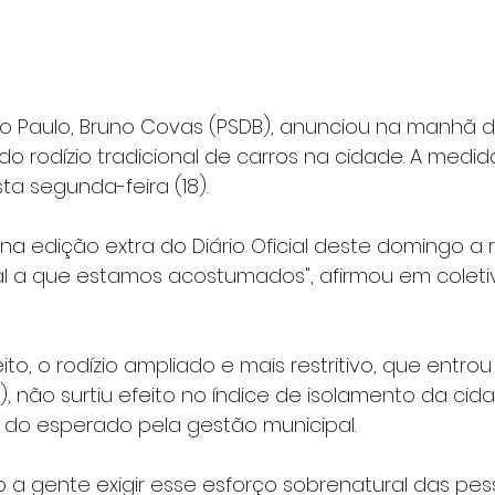
ão Paulo, Bruno Covas (PSDB), anunciou na manhã 
do rodízio tradicional de carros na cidade. A medi
sta segunda-feira (18).
 na edição extra do Diário Oficial deste domingo a
onal a que estamos acostumados", afirmou em colet
to, o rodízio ampliado e mais restritivo, que entrou
1), não surtiu efeito no índice de isolamento da cid
do esperado pela gestão municipal.
 a gente exigir esse esforço sobrenatural das pes