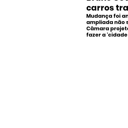
carros tr
Mudança foi an
ampliada não su
Câmara projeto
fazer a 'cidade