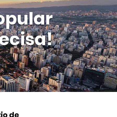
opular
ecisa!
io de