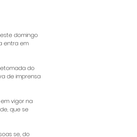
deste domingo 
da entra em 
 retomada do 
iva de imprensa 
 em vigor na 
ade, que se 
soas se, do 