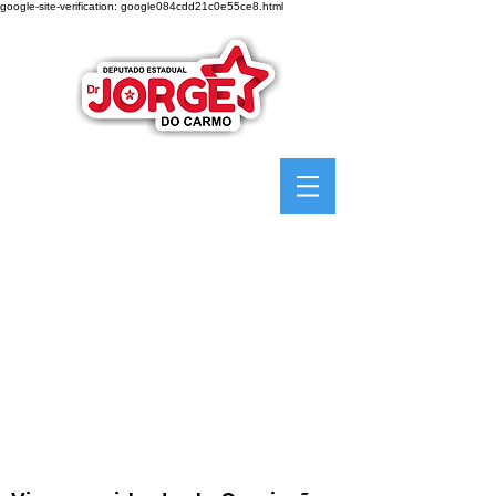
google-site-verification: google084cdd21c0e55ce8.html