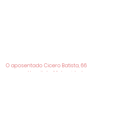
O aposentado Cicero Batista, 66 
anos, no Hospital e Maternidade 
Menino Jesus, em Ermelino 
Matarazzo; moradores pedem 
reabertura da unidade - Rivaldo 
Gomes/Folhapress
O professor Samoel Fonseca, 38, é 
nascido e criado em Ermelino 
Matarazzo. Ele afirmou que o 