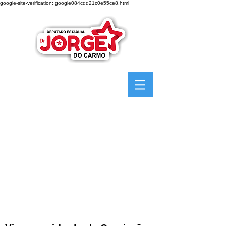
google-site-verification: google084cdd21c0e55ce8.html