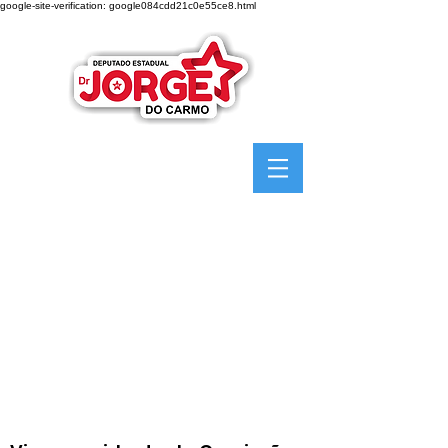
google-site-verification: google084cdd21c0e55ce8.html