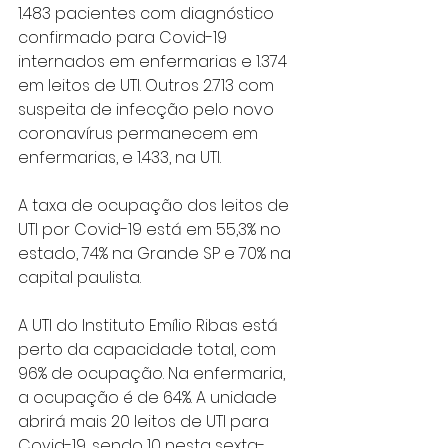
1.483 pacientes com diagnóstico 
confirmado para Covid-19 
internados em enfermarias e 1.374 
em leitos de UTI. Outros 2.713 com 
suspeita de infecção pelo novo 
coronavírus permanecem em 
enfermarias, e 1.433, na UTI.
A taxa de ocupação dos leitos de 
UTI por Covid-19 está em 55,3% no 
estado, 74% na Grande SP e 70% na 
capital paulista.
​A UTI do Instituto Emílio Ribas está 
perto da capacidade total, com 
96% de ocupação. Na enfermaria, 
a ocupação é de 64%. A unidade 
abrirá mais 20 leitos de UTI para 
Covid-19, sendo 10 nesta sexta-