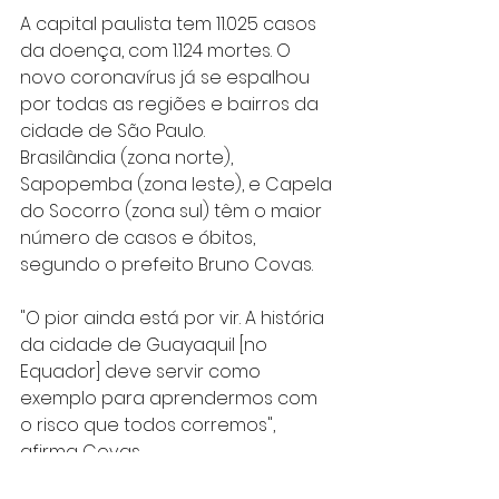
A capital paulista tem 11.025 casos 
da doença, com 1.124 mortes.​ O 
novo coronavírus já se espalhou 
por todas as regiões e bairros da 
cidade de São Paulo.
Brasilândia (zona norte), 
Sapopemba (zona leste), e Capela 
do Socorro (zona sul) têm o maior 
número de casos e óbitos, 
segundo o prefeito Bruno Covas.
"O pior ainda está por vir. A história 
da cidade de Guayaquil [no 
Equador] deve servir como 
exemplo para aprendermos com 
o risco que todos corremos", 
afirma Covas.
Guayaquil, onde o sistema de 