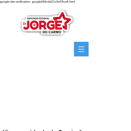
google-site-verification: google084cdd21c0e55ce8.html