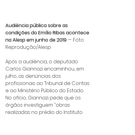
Audiência pública sobre as 
condições do Emílio Ribas acontece 
na Alesp em junho de 2019
 — Foto: 
Reprodução/Alesp
Após a audiência, o deputado 
Carlos Giannazi encaminhou, em 
julho, as denúncias dos 
profissionais ao Tribunal de Contas 
e ao Ministério Público do Estado. 
No ofício, Giannazi pede que os 
órgãos investiguem "obras 
realizadas no prédio do Instituto 
de Infectologia Emílio Ribas, com 
vistas ao levantamento dos custos 
já pagos e das razões da demora 