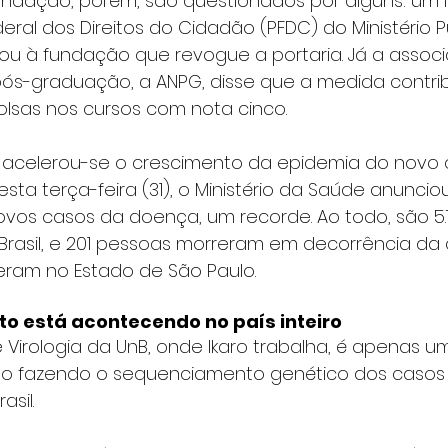
fundação, porém, são questionados por alguns: um 
eral dos Direitos do Cidadão (PFDC) do Ministério P
u à fundação que revogue a portaria. Já a assoc
ós-graduação, a ANPG, disse que a medida contrib
olsas nos cursos com nota cinco.
s, acelerou-se o crescimento da epidemia do novo 
desta terça-feira (31), o Ministério da Saúde anuncio
novos casos da doença, um recorde. Ao todo, são 5.
rasil, e 201 pessoas morreram em decorrência da c
reram no Estado de São Paulo.
 está acontecendo no país inteiro
 Virologia da UnB, onde Ikaro trabalha, é apenas um
ão fazendo o sequenciamento genético dos casos
asil.