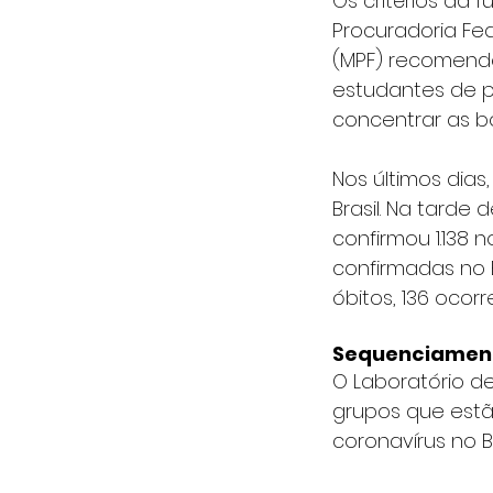
Os critérios da 
Procuradoria Fed
(MPF) recomendo
estudantes de p
concentrar as b
Nos últimos dia
Brasil. Na tarde 
confirmou 1.138 
confirmadas no B
óbitos, 136 ocor
Sequenciamento
O Laboratório de
grupos que est
coronavírus no Br