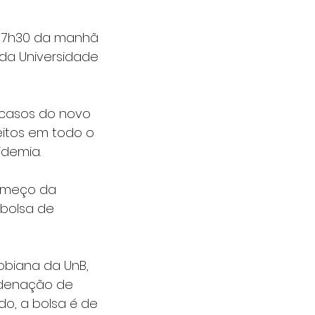
a 7h30 da manhã 
 da Universidade 
casos do novo 
eitos em todo o 
idemia.
omeço da 
bolsa de 
biana da UnB, 
rdenação de 
o, a bolsa é de 