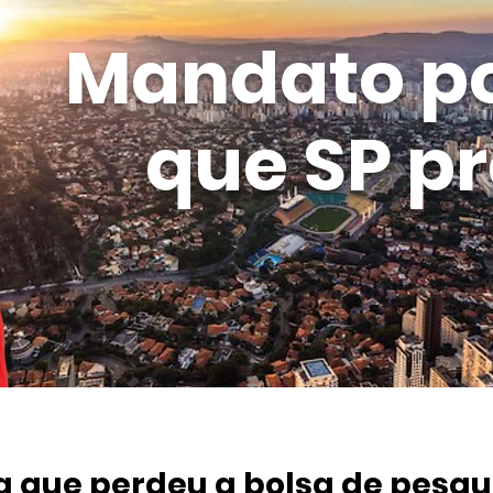
Mandato p
que SP pr
ta que perdeu a bolsa de pesqu