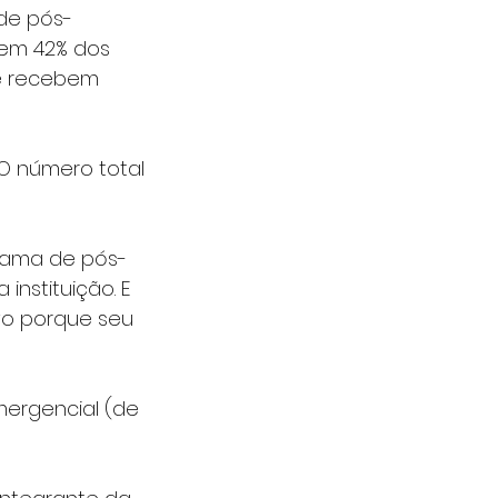
 de pós-
 em 42% dos 
e recebem 
 O número total 
grama de pós-
nstituição. E 
vo porque seu 
mergencial (de 