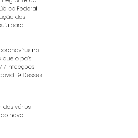
integrante da 
úblico Federal 
iação dos 
uiu para 
coronavírus no 
u que o país 
717 infecções 
ovid-19. Desses 
 dos vários 
 do novo 