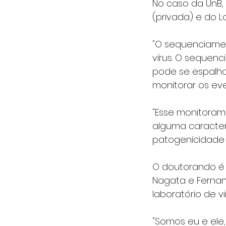
No caso da UnB, 
(privada) e do L
"O sequenciame
vírus. O sequen
pode se espalhar
monitorar os eve
"Esse monitoram
alguma caracterí
patogenicidade 
O doutorando é o
Nagata e Fernand
laboratório de 
"Somos eu e ele