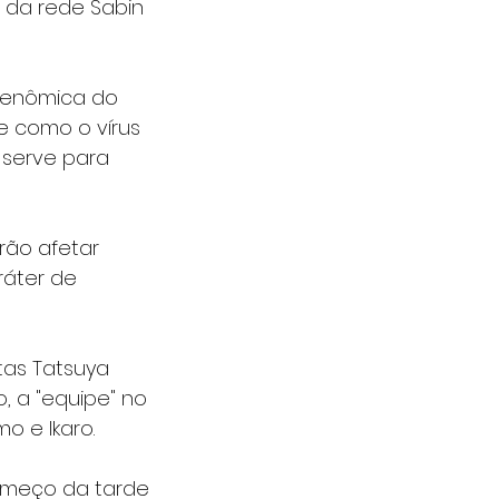
 da rede Sabin 
genômica do 
e como o vírus 
 serve para 
rão afetar 
ráter de 
tas Tatsuya 
, a "equipe" no 
o e Ikaro.
omeço da tarde 