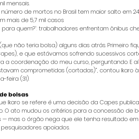
il mensais. 
: número de mortos no Brasil tem maior salto em 2
em mais de 5,7 mil casos  
 para quem?': trabalhadores enfrentam ônibus che
(que não teria bolsa) alguns dias atrás. Primeiro fi
Capes), e que estávamos sofrendo sucessivos corte
para a coordenação do meu curso, perguntando. E a
stavam comprometidas (cortadas)", contou Ikaro à 
-feira (31).
de bolsas
que Ikaro se refere é uma decisão da Capes publica
. O ato mudou os critérios para a concessão de b
s — mas o órgão nega que ele tenha resultado em 
 pesquisadores apoiados.