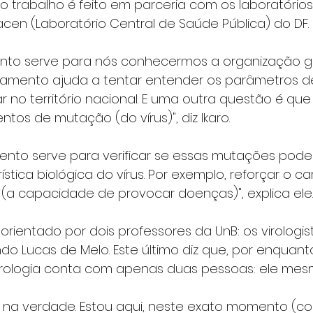
o trabalho é feito em parceria com os laboratórios
acen (Laboratório Central de Saúde Pública) do DF.
nto serve para nós conhecermos a organização 
ciamento ajuda a tentar entender os parâmetros d
 no território nacional. E uma outra questão é que
ntos de mutação (do vírus)", diz Ikaro.
ento serve para verificar se essas mutações pode
stica biológica do vírus. Por exemplo, reforçar o ca
(a capacidade de provocar doenças)", explica ele.
rientado por dois professores da UnB: os virologis
o Lucas de Melo. Este último diz que, por enquanto
virologia conta com apenas duas pessoas: ele mesm
, na verdade. Estou aqui, neste exato momento (c