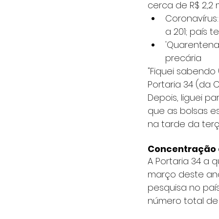
cerca de R$ 2,2 m
Coronavírus
a 201; país t
'Quarentena
precária 
"Fiquei sabendo 
Portaria 34 (da 
Depois, liguei 
que as bolsas e
na tarde da terça
Concentração 
A Portaria 34 a 
março deste ano
pesquisa no paí
número total de