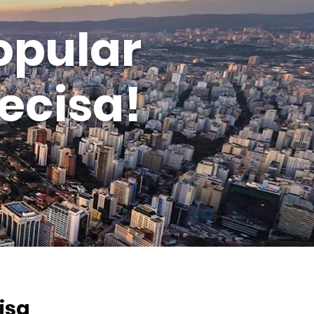
opular
ecisa!
isa