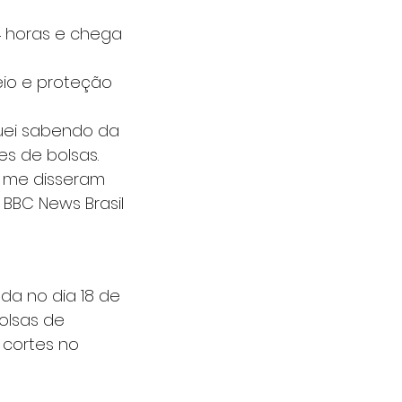
4 horas e chega 
io e proteção 
quei sabendo da 
s de bolsas. 
í me disseram 
BBC News Brasil 
da no dia 18 de 
olsas de 
cortes no 