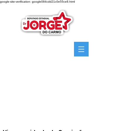
google-site-verification: google084cdd21c0e55ce8.html