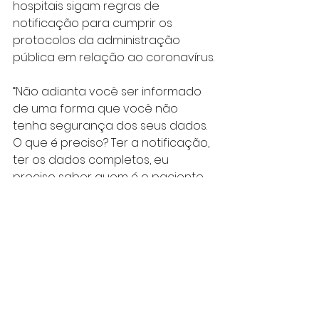
hospitais sigam regras de 
notificação para cumprir os 
protocolos da administração 
pública em relação ao coronavírus.
“Não adianta você ser informado 
de uma forma que você não 
tenha segurança dos seus dados. 
O que é preciso? Ter a notificação, 
ter os dados completos, eu 
preciso saber quem é o paciente, 
qual a comorbidade, o que está 
acontecendo,
para daí gerar uma informação, 
para a população, adequada”, 
disse. “A crítica é a todos os 
hospitais que fizerem notificações 
independentes dos órgãos de 