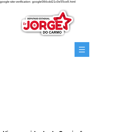
google-site-verification: google084cdd21c0e55ce8.html