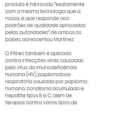
produto é fabricado “exatamente 
com a mesma tecnologia que a 
nossa, e que responde aos 
padrões de qualidade aprovados 
pelas autoridades” de ambos os 
países, acrescentou Martínez.
O IFNrec também é aplicado 
contra infecções virais causadas 
pelo vírus da imunodeficiência 
humana (HIV), papilomatose 
respiratória causada por papiloma 
humano, condiloma acumulado e 
hepatite tipos B e C, além de 
terapias contra vários tipos de 
câncer.
Apesar do bloqueio econômico, 
financeiro e comercial que os 