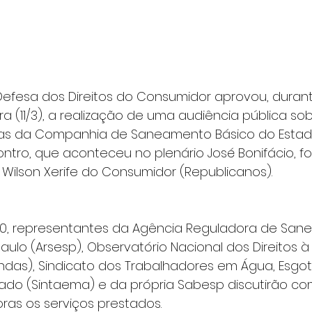
efesa dos Direitos do Consumidor aprovou, durant
ra (11/3), a realização de uma audiência pública so
ifas da Companhia de Saneamento Básico do Estad
ntro, que aconteceu no plenário José Bonifácio, foi
Wilson Xerife do Consumidor (Republicanos).
20, representantes da Agência Reguladora de San
aulo (Arsesp), Observatório Nacional dos Direitos 
as), Sindicato dos Trabalhadores em Água, Esgot
ado (Sintaema) e da própria Sabesp discutirão c
ras os serviços prestados.