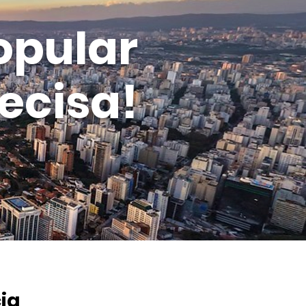
opular
ecisa!
ia