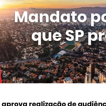
Mandato p
que SP pr
aprova realização de audiênc