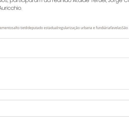
dos, participaram da reunião Ataide Teruel, Jorge Ca
uricchio.
tamentos
alto tietê
deputado estadual
regularização urbana e fundiária
favelas
São 