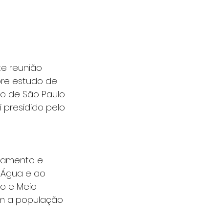
e reunião 
bre estudo de 
o de São Paulo 
 presidido pelo 
eamento e 
à Água e ao 
o e Meio 
om a população 