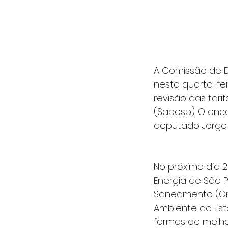
A Comissão de D
nesta quarta-fei
revisão das tar
(Sabesp). O enco
deputado Jorge 
No próximo dia 
Energia de São P
Saneamento (Ond
Ambiente do Est
formas de melho