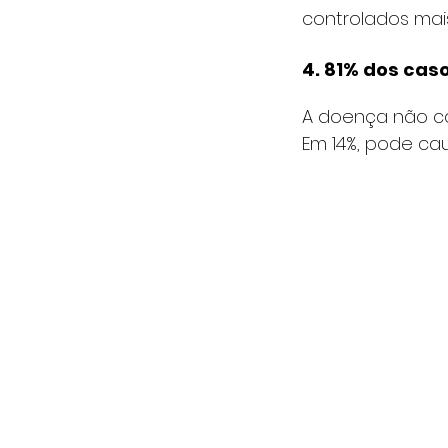
controlados mais
4. 81% dos cas
A doença não ca
Em 14%, pode cau