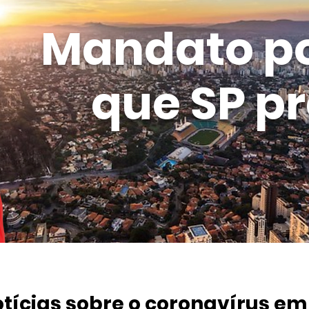
Mandato p
que SP pr
otícias sobre o coronavírus em