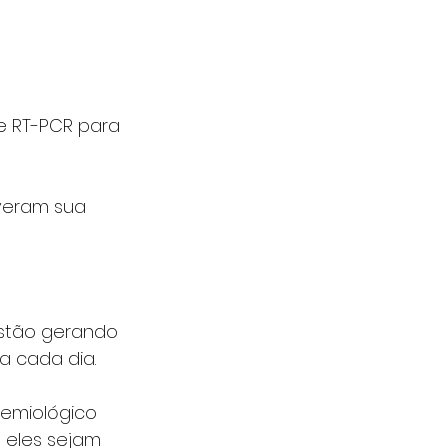
e RT-PCR para 
veram sua 
estão gerando 
a cada dia.
emiológico 
 eles sejam 