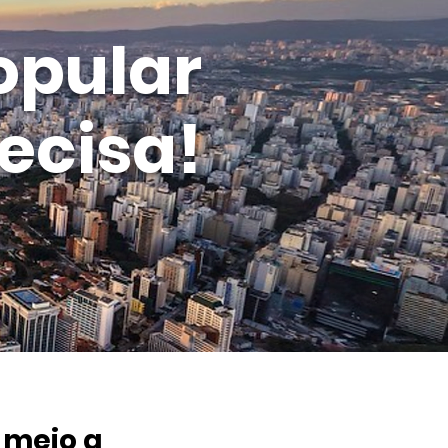
opular
ecisa!
 meio a