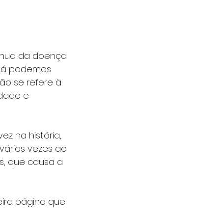
ínua da doença 
 Já podemos 
ão se refere à 
idade e 
z na história, 
árias vezes ao 
us, que causa a 
eira página que 