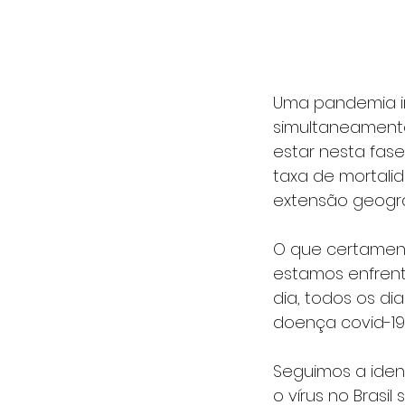
Uma pandemia im
simultaneamente
estar nesta fase
taxa de mortalid
extensão geográ
O que certament
estamos enfrent
dia, todos os di
doença covid-19
Seguimos a ident
o vírus no Brasi