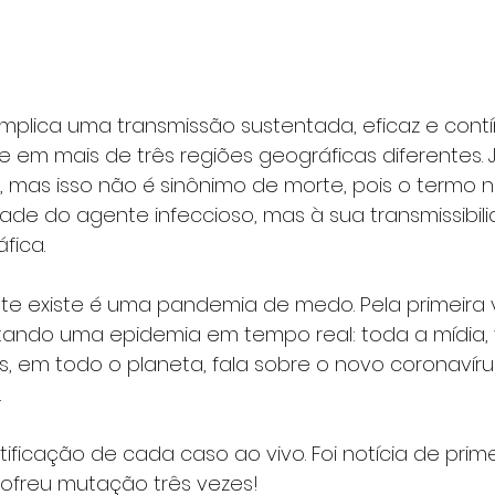
plica uma transmissão sustentada, eficaz e cont
 em mais de três regiões geográficas diferentes.
, mas isso não é sinônimo de morte, pois o termo n
ade do agente infeccioso, mas à sua transmissibil
fica.
e existe é uma pandemia de medo. Pela primeira ve
ando uma epidemia em tempo real: toda a mídia, v
as, em todo o planeta, fala sobre o novo coronavír
.
ificação de cada caso ao vivo. Foi notícia de prim
l sofreu mutação três vezes!