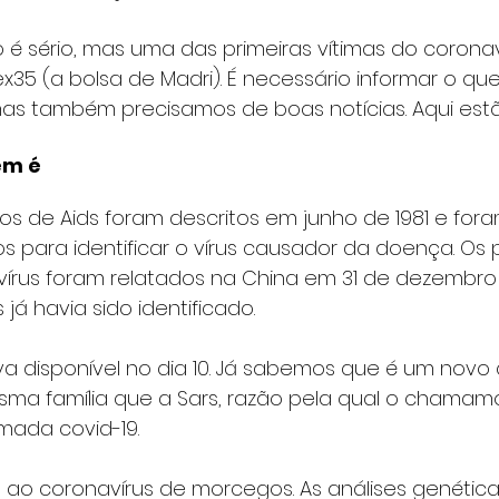
to é sério, mas uma das primeiras vítimas do coronav
ex35 (a bolsa de Madri). É necessário informar o que
s também precisamos de boas notícias. Aqui estã
em é
os de Aids foram descritos em junho de 1981 e for
s para identificar o vírus causador da doença. Os 
írus foram relatados na China em 31 de dezembro 
s já havia sido identificado.
 disponível no dia 10. Já sabemos que é um novo 
sma família que a Sars, razão pela qual o chamam
ada covid-19.
o ao coronavírus de morcegos. As análises genétic