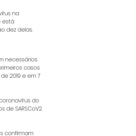
írus na 
 está 
o dez delas.
am necessários 
primeiros casos 
de 2019 e em 7 
coronavírus do 
os de SARSCoV2. 
as confirmam 