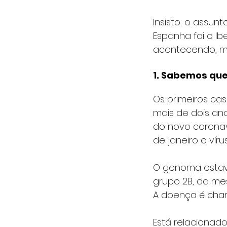
Insisto: o assun
Espanha foi o Ib
acontecendo, ma
1. Sabemos qu
Os primeiros cas
mais de dois ano
do novo coronav
de janeiro o víru
O genoma estava
grupo 2B, da me
A doença é cham
Está relacionad