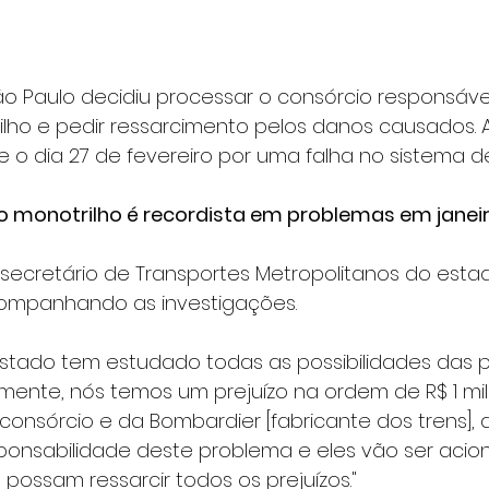
o Paulo decidiu processar o consórcio responsável 
lho e pedir ressarcimento pelos danos causados. A 
 o dia 27 de fevereiro por uma falha no sistema d
do monotrilho é recordista em problemas em janei
 secretário de Transportes Metropolitanos do esta
ompanhando as investigações.
stado tem estudado todas as possibilidades das 
amente, nós temos um prejuízo na ordem de R$ 1 mil
onsórcio e da Bombardier [fabricante dos trens], a
ponsabilidade deste problema e eles vão ser acio
 possam ressarcir todos os prejuízos."