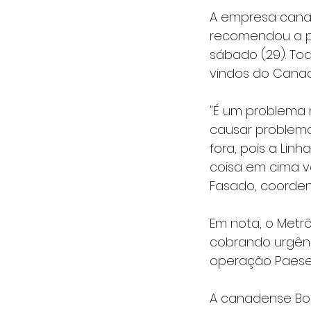
A empresa canad
recomendou a pa
sábado (29). To
vindos do Canad
"É um problema 
causar problema
fora, pois a Li
coisa em cima v
Fasado, coordena
Em nota, o Metr
cobrando urgênc
operação Paese d
A canadense Bom