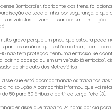
ense Bombardier, fabricante dos trens, foi aciona
ralisação de toda a linha, por segurança, o que
dos os veículos devem passar por uma inspeção de
á.
muito grave porque um pneu que estoura pode inc
s para os usuários que estão no trem, como para
nha-15 não tem proteção nenhuma embaixo. Se acon
ai cair na cabeça ou em um veículo lá embaixo", d
dor do sindicato dos Metroviários.
ô disse que está acompanhando os trabalhos dos f
ia na solução. A companhia informou que vai refor
e 50 para 60 ônibus a partir de terça-feira (3).
bardier disse que trabalha 24 horas por dia para 