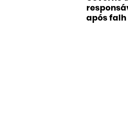
responsáv
após falh