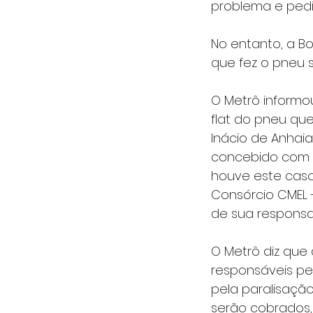
problema e pedi
No entanto, a B
que fez o pneu 
O Metrô informo
flat do pneu que
Inácio de Anhaia
concebido com um
houve este caso
Consórcio CMEL -
de sua responsab
O Metrô diz que
responsáveis pel
pela paralisação
serão cobrados,