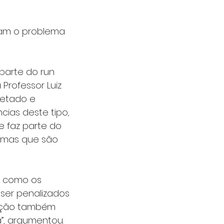
ram o problema 
parte do run 
Professor Luiz 
jetado e 
ias deste tipo, 
 faz parte do 
lemas que são 
r como os 
ser penalizados 
sação também 
”, argumentou.