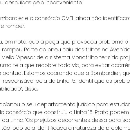
u desculpas pelo inconveniente.
ombardier e o consórcio CMEL ainda não identifica
se romper.
u, em nota, que a peça que provocou problema é 
 rompeu. Parte do pneu caiu dos trilhos na Avenida 
 Mello. “Apesar de o sistema Monotrilho ter sido pro
a tela que recobre toda via, para evitar ocorrênc
 pontual. Estamos cobrando que a Bombardier, que
 responsável pela da Linha 15, identifique os prob
ilidade”, disse.
 acionou o seu departamento jurídico para estuda
o consórcio que construiu a Linha 15-Prata podem 
 da Linha. “Os prejuízos decorrentes dessa parali
 tão logo seja identificada a natureza do problema