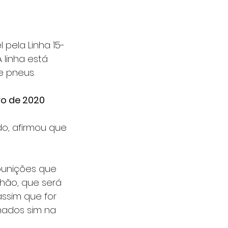
pela Linha 15-
linha está 
e pneus.
ro de 2020
do, afirmou que 
punições que 
hão, que será 
ssim que for 
nados sim na 