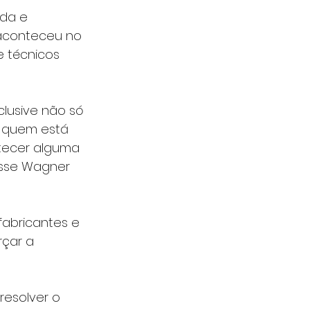
da e 
 aconteceu no 
 técnicos 
lusive não só 
 quem está 
tecer alguma 
isse Wagner 
abricantes e 
çar a 
resolver o 