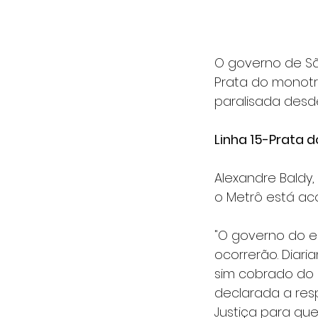
O governo de Sã
Prata do monotri
paralisada desde
Linha 15-Prata 
Alexandre Baldy,
o Metrô está ac
"O governo do e
ocorrerão. Diari
sim cobrado do c
declarada a res
Justiça para que