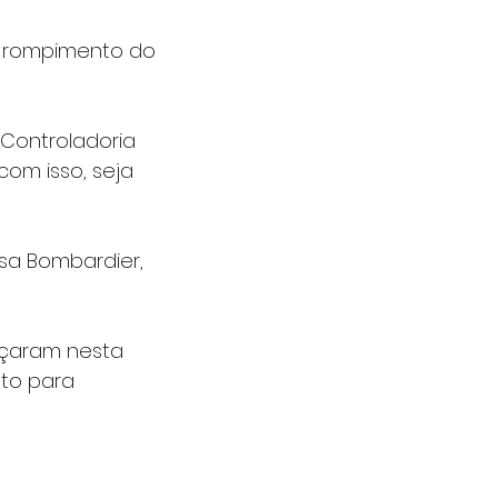
o rompimento do 
Controladoria 
om isso, seja 
sa Bombardier, 
eçaram nesta 
to para 