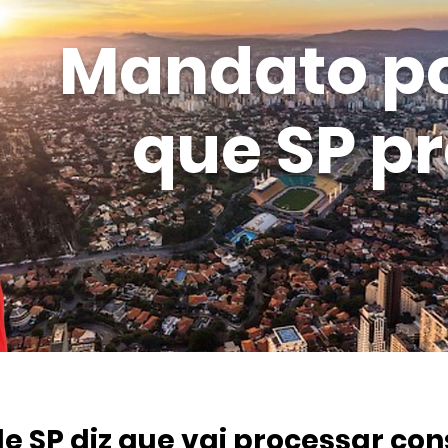
Mandato p
que SP pr
e SP diz que vai processar con