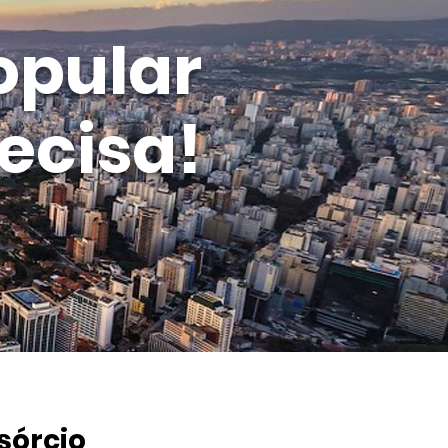
opular
ecisa!
sórcio