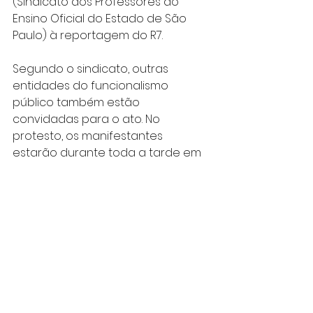
(Sindicato dos Professores do 
Ensino Oficial do Estado de São 
Paulo) à reportagem do R7.
Segundo o sindicato, outras 
entidades do funcionalismo 
público também estão 
convidadas para o ato. No 
protesto, os manifestantes 
estarão durante toda a tarde em 
frente à Assembleia e, depois, 
acompanharão a votação em 
segundo turno da PEC da 
Previdência do Estado.
Entre os motivos da paralisação 
também foi citado o abono 
concedido pelo governo de João 
Doria (PSDB) para equiparação ao 