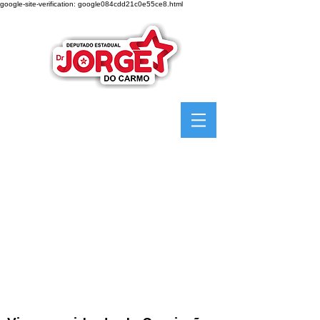
google-site-verification: google084cdd21c0e55ce8.html