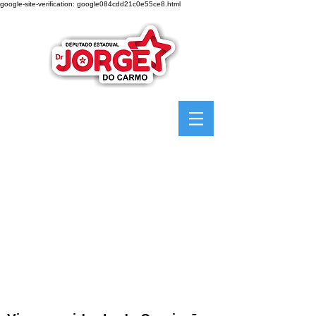
google-site-verification: google084cdd21c0e55ce8.html