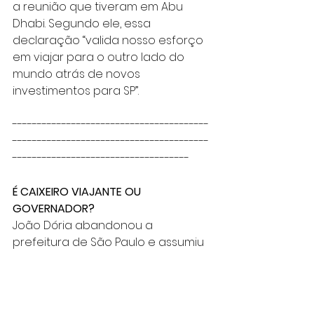
a reunião que tiveram em Abu 
Dhabi. Segundo ele, essa 
declaração “valida nosso esforço 
em viajar para o outro lado do 
mundo atrás de novos 
investimentos para SP”.
----------------------------------------
----------------------------------------
------------------------------------
É CAIXEIRO VIAJANTE OU 
GOVERNADOR?
João Dória abandonou a 
prefeitura de São Paulo e assumiu 
o governo do Estado com a 
mesma missão: usar o cargo para 
fazer negócios 
(privatizações/concessões), 