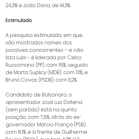
24,3% e João Doria, de 14,3%.
Estimulada
A pesquisa estimulada, em que 
são mostrados nomes dos 
possíveis concorrentes – e não 
lista Lula -, é liderada por Celso 
Russomano (PP), com 16%, seguido 
de Marta Suplicy (MDB), com 13%, e 
Bruno Covas (PSDB), com 11,2%.
Candidato de Bolsonaro, o 
apresentador José Luiz Datena 
(sem partido) está na quinta 
posição, com 7,6%, atrás do ex-
governador Márcio França (PSB), 
com 8,1%, e à frente de Guilherme 