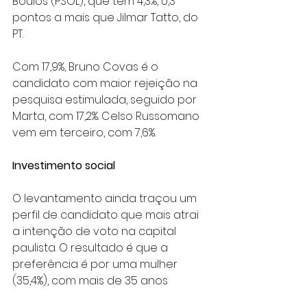
Boulos (PSOL), que tem 4,3%, 0,3 
pontos a mais que Jilmar Tatto, do 
PT.
Com 17,9%, Bruno Covas é o 
candidato com maior rejeição na 
pesquisa estimulada, seguido por 
Marta, com 17,2%. Celso Russomano 
vem em terceiro, com 7,6%.
Investimento social
O levantamento ainda traçou um 
perfil de candidato que mais atrai 
a intenção de voto na capital 
paulista. O resultado é que a 
preferência é por uma mulher 
(35,4%), com mais de 35 anos 
(62,6%), experiente na política 