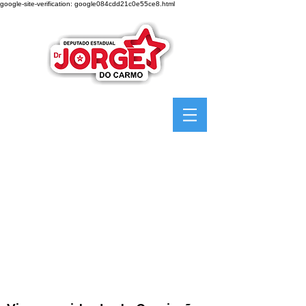
google-site-verification: google084cdd21c0e55ce8.html