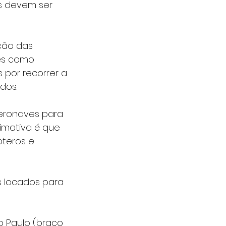
s devem ser 
ção das 
es como 
 por recorrer a 
dos.
aeronaves para 
imativa é que 
pteros e 
s locados para 
 Paulo (braço 