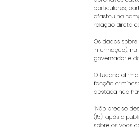
particulares, pa
afastou na camp
relação direta c
Os dados sobre o
Informação), na 
governador e da
O tucano afirma
facção criminos
destaca não have
"Não preciso des
(15), após a pub
sobre os voos c