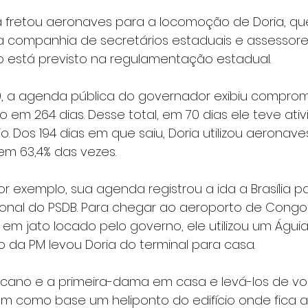
 fretou aeronaves para a locomoção de Doria, que
a companhia de secretários estaduais e assessores
o está previsto na regulamentação estadual.
9, a agenda pública do governador exibiu comprom
eiro em 264 dias. Desse total, em 70 dias ele teve ati
o. Dos 194 dias em que saiu, Doria utilizou aeronav
em 63,4% das vezes.
or exemplo, sua agenda registrou a ida a Brasília p
nal do PSDB. Para chegar ao aeroporto de Congonh
 jato locado pelo governo, ele utilizou um Águia.
o da PM levou Doria do terminal para casa.
ucano e a primeira-dama em casa e levá-los de vol
m como base um heliponto do edifício onde fica a 