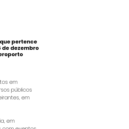
que pertence 
6 de dezembro 
eroporto 
ntos em 
os públicos 
irantes, em 
ia, em 
s com eventos 