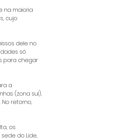
 na maioria 
, cujo 
issos dele no 
vidades só 
es para chegar 
ara a 
as (zona sul), 
 No retorno, 
ta, os 
sede do Lide, 