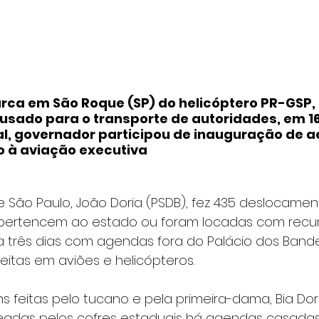
ca em São Roque (SP) do helicóptero PR-GSP, 
 usado para o transporte de autoridades, em 1
cal, governador participou de inauguração de a
o à aviação executiva 
 São Paulo, João Doria (PSDB), fez 435 deslocame
ertencem ao estado ou foram locadas com recurs
a três dias com agendas fora do Palácio dos Bande
feitas em aviões e helicópteros.
s feitas pelo tucano e pela primeira-dama, Bia Dor
eadas pelos cofres estaduais há agendas casada