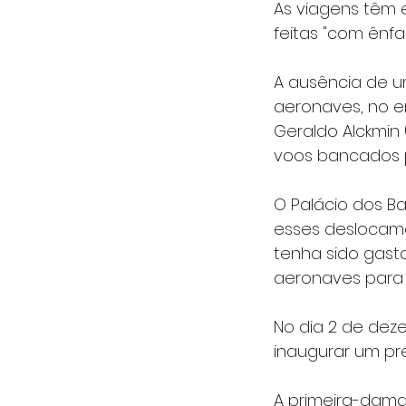
As viagens têm 
feitas "com ênf
A ausência de u
aeronaves, no e
Geraldo Alckmin 
voos bancados 
O Palácio dos B
esses deslocamen
tenha sido gasto
aeronaves para 
No dia 2 de dez
inaugurar um pre
A primeira-dama