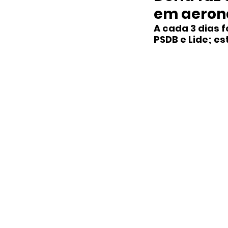
em aeron
A cada 3 dias 
PSDB e Lide; e