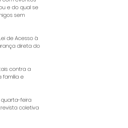
ou e do qual se 
amigos sem 
Lei de Acesso à 
urança direta do 
is contra a 
família e 
quarta-feira 
evista coletiva 