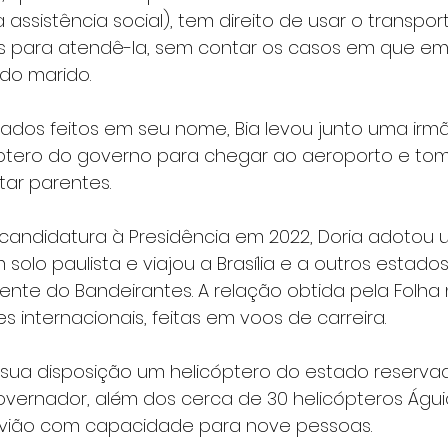
assistência social), tem direito de usar o transpor
os para atendê-la, sem contar os casos em que 
o marido.
lados feitos em seu nome, Bia levou junto uma irmã
tero do governo para chegar ao aeroporto e tom
itar parentes.
andidatura à Presidência em 2022, ​Doria adotou u
solo paulista e viajou a Brasília e a outros estado
rente do Bandeirantes. A relação obtida pela Folh
s internacionais, feitas em voos de carreira.
sua disposição um helicóptero do estado reserva
vernador, além dos cerca de 30 helicópteros Águia
 avião com capacidade para nove pessoas.