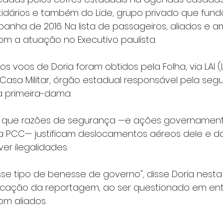
rtidários e também do Lide, grupo privado que fund
anha de 2016. Na lista de passageiros, aliados e 
om a atuação no Executivo paulista.
s voos de Doria foram obtidos pela Folha, via LAI (
Casa Militar, órgão estadual responsável pela seg
 primeira-dama.
 que razões de segurança —e ações governamenta
a PCC— justificam deslocamentos aéreos dele e da 
r ilegalidades.
se tipo de benesse de governo", disse Doria nesta 
licação da reportagem, ao ser questionado em entr
om aliados.