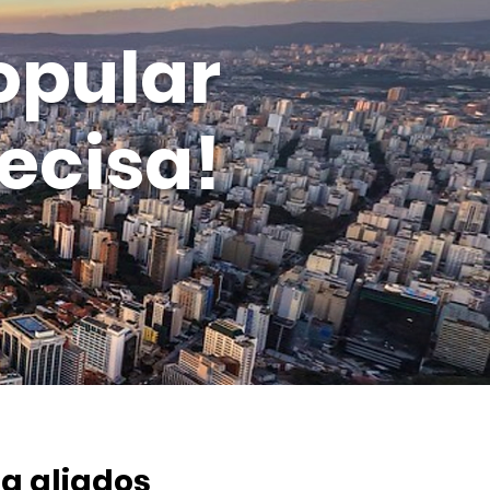
opular
ecisa!
a aliados