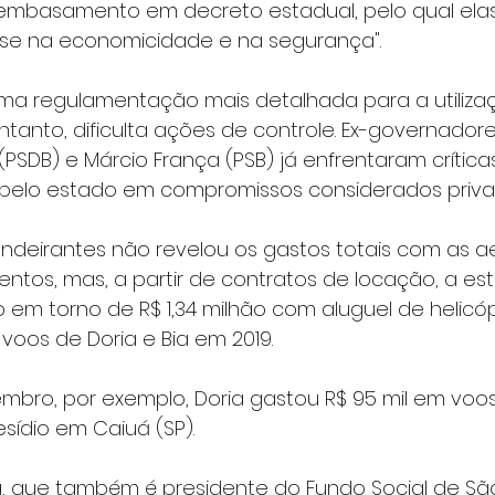
embasamento em decreto estadual, pelo qual ela
ase na economicidade e na segurança".
ma regulamentação mais detalhada para a utiliza
ntanto, dificulta ações de controle. Ex-governador
(PSDB) e Márcio França (PSB) já enfrentaram críticas
pelo estado em compromissos considerados priva
andeirantes não revelou os gastos totais com as 
tos, mas, a partir de contratos de locação, a est
 em torno de R$ 1,34 milhão com aluguel de helicó
voos de Doria e Bia em 2019.
embro, por exemplo, Doria gastou R$ 95 mil em voo
sídio em Caiuá (SP). 
, que também é presidente do Fundo Social de São