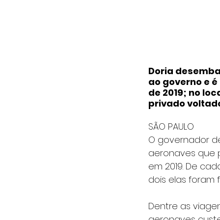
Doria desembar
ao governo e é
de 2019; no lo
privado voltad
SÃO PAULO
O governador de
aeronaves que p
em 2019. De cad
dois elas foram 
Dentre as viagen
aeronaves cust