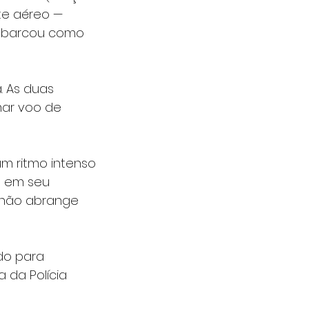
te aéreo — 
embarcou como 
. As duas 
ar voo de 
m ritmo intenso 
s em seu 
a não abrange 
do para 
 da Polícia 