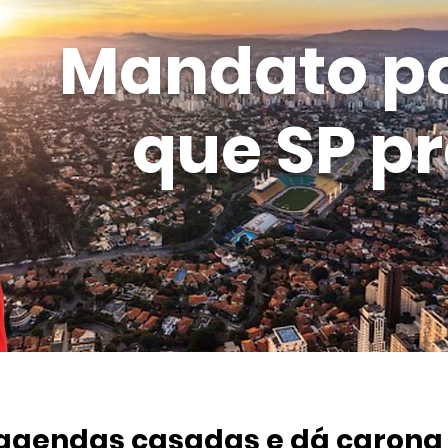
Mandato p
que SP pr
 agendas casadas e dá carona 