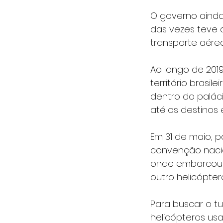
O governo ainda
das vezes teve 
transporte aére
Ao longo de 201
território brasil
dentro do paláci
até os destinos 
Em 31 de maio, p
convenção nacio
onde embarcou em
outro helicópter
Para buscar o t
helicópteros usa