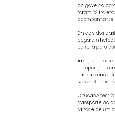
do governo para 
foram 22 trajet
acompanhante d
Em dois dos tras
pegaram helicóp
carreira para vis
Almejando uma c
de aparições em 
primeiro ano à f
suas sete missõe
O tucano tem à 
transporte do go
Militar e de um