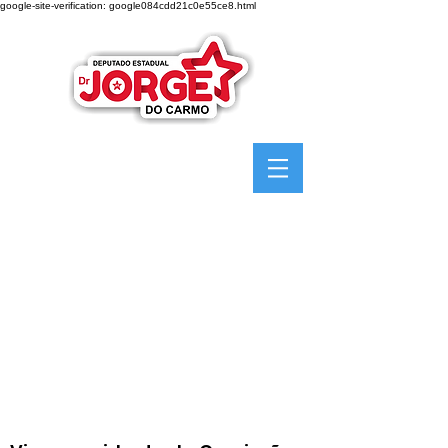
google-site-verification: google084cdd21c0e55ce8.html