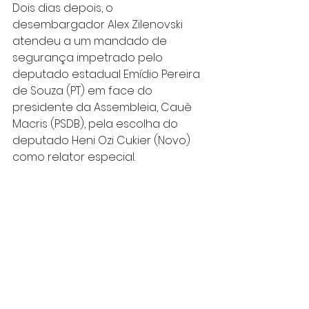
Dois dias depois, o 
desembargador Alex Zilenovski 
atendeu a um mandado de 
segurança impetrado pelo 
deputado estadual Emídio Pereira 
de Souza (PT) em face do 
presidente da Assembleia, Cauê 
Macris (PSDB), pela escolha do 
deputado Heni Ozi Cukier (Novo) 
como relator especial.
Zilenovski chegou a dizer que "o 
Parlamento não é mera casa de 
homologação".
A Assembleia Legislativa do Estado 
de São Paulo entrou com agravo 
regimental, ao que o próprio 
desembargador deu 15 dias para 
que a oposição prestasse 