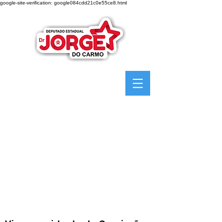
google-site-verification: google084cdd21c0e55ce8.html