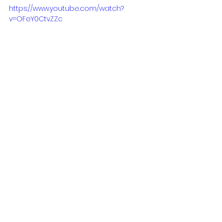
https://www.youtube.com/watch?
v=OFeY0CtvZZc
Confira a íntegra do discurso do 
deputado Dr. Jorge do Carmo (PT) 
durante a Sessão Plenária desta 
terça-feira (17/12)
Tags:
Dr. Jorge do Carmo
assentamentos
alto tietê
deputado estadual
regularização urbana e fundiária
favelas
São Paulo
moradia
loteamentos