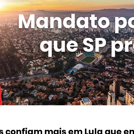
Mandato p
que SP pr
os confiam mais em Lula que e