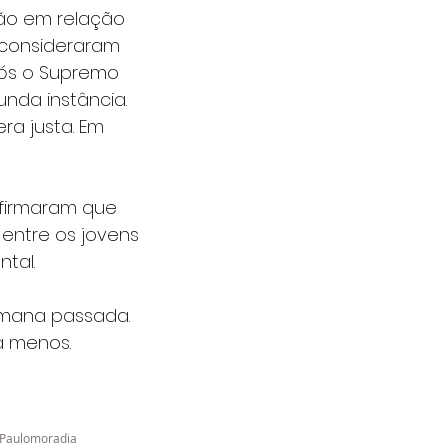
ão em relação 
 consideraram 
pós o Supremo 
nda instância. 
a justa. Em 
afirmaram que 
entre os jovens 
tal.
emana passada. 
a menos.
Paulo
moradia