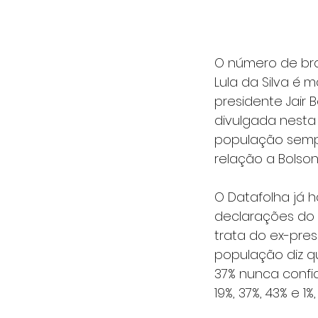
O número de bras
Lula da Silva é 
presidente Jair 
divulgada nesta 
população semp
relação a Bolson
O Datafolha já h
declarações do a
trata do ex-presi
população diz q
37% nunca confi
19%, 37%, 43% e 1