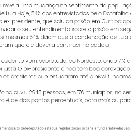
da revela uma mudança no sentimento da populaç
 Lula. Hoje, 54% dos entrevistados pelo Datafolha
do ex-presidente, que saiu da prisão em Curitiba a
l mudar o seu entendimento sobre a prisão em segu
, os mesmos 54% diziam que a condenação de Lula er
seram que ele deveria continuar na cadeia.
residente vem, sobretudo, do Nordeste, onde 71% 
oi justa. O ex-presidente ainda tem boa aprovação 
e os brasileiros que estudaram até o nível fundamen
olha ouviu 2.948 pessoas, em 176 municípios, na s
o é de dois pontos percentuais, para mais ou par
tamentos
alto tietê
deputado estadual
regularização urbana e fundiária
favelas
São 