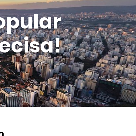
opular
ecisa!
m