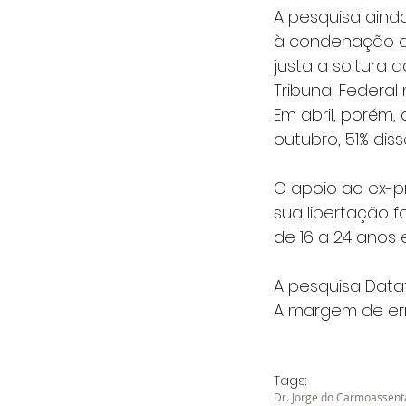
A pesquisa ain
à condenação de
justa a soltura 
Tribunal Federa
Em abril, porém
outubro, 51% dis
O apoio ao ex-p
sua libertação f
de 16 a 24 anos 
A pesquisa Dataf
A margem de err
Tags:
Dr. Jorge do Carmo
assen