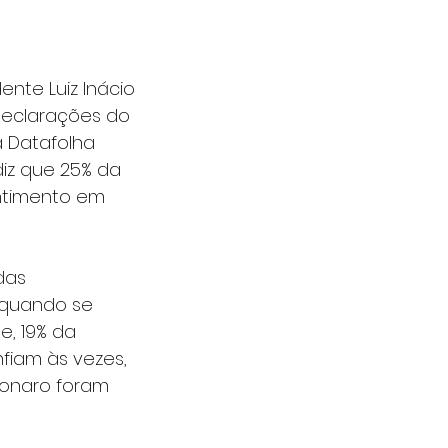
nte Luiz Inácio 
declarações do 
a Datafolha 
diz que 25% da 
ntimento em 
das 
 quando se 
e, 19% da 
fiam às vezes, 
sonaro foram 