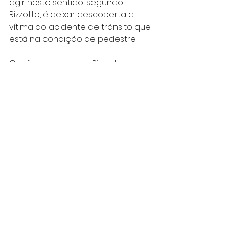
agir neste sentido, segundo 
Rizzotto, é deixar descoberta a 
vítima do acidente de trânsito que 
está na condição de pedestre.
Conforme pondera Rizzotto, o 
DPVAT foi criado durante a 
ditadura militar, na década de 1970, 
e se trata de um modelo bem 
sucedido para um seguro 
universal, que não faz distinção 
entre culpados e afetados. Trata-
se, segundo ele, de um seguro 
com mais eficiência do que 
aqueles que são adotados em 
outros países. Embora admita que 
pudesse ser aprimorado, o 
estudioso sobre temas ligados ao 
trânsito defende que o DPVAT não 