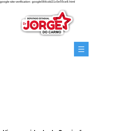
google-site-verification: google084cdd21c0e55ce8.html