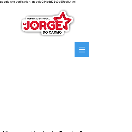
google-site-verification: google084cdd21c0e55ce8.html