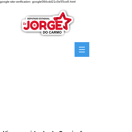
google-site-verification: google084cdd21c0e55ce8.html