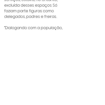
excluída desses espaços. Só 
faziam parte figuras como 
delegados, padres e freiras.
“Dialogando com a população, 
entendíamos que as pessoas que 
usavam o serviço é que deveriam 
representar a população no 
conselho. E que ele deveria ser 
eleito de tal maneira que fosse 
conhecido por toda a 
comunidade, e a comunidade 
soubesse a quem recorrer 
quando da apresentação de uma 
queixa, ou uma sugestão”, explica 
Neder.
Iniciava-se ali uma luta para que o 