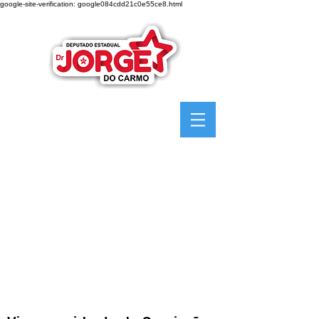
google-site-verification: google084cdd21c0e55ce8.html