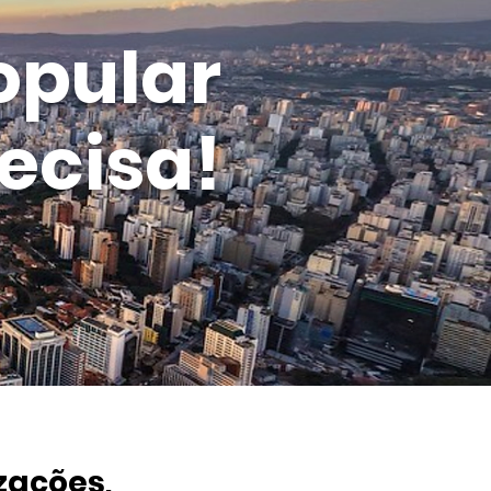
opular
ecisa!
zações,