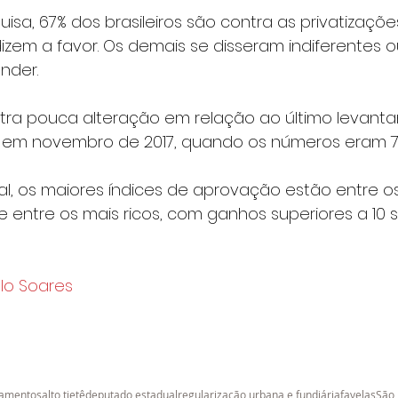
sa, 67% dos brasileiros são contra as privatizaçõe
izem a favor. Os demais se disseram indiferentes o
nder.
tra pouca alteração em relação ao último levant
 em novembro de 2017, quando os números eram 7
l, os maiores índices de aprovação estão entre os
e entre os mais ricos, com ganhos superiores a 10 s
lo Soares
tamentos
alto tietê
deputado estadual
regularização urbana e fundiária
favelas
São 