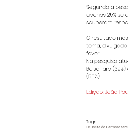
Segundo a pesqui
apenas 25% se d
souberam respo
O resultado mos
tema, divulgado
favor.
Na pesquisa atua
Bolsonaro (39%) 
(50%).
Edição: João Pau
Tags:
Dr. Jorge do Carmo
assen