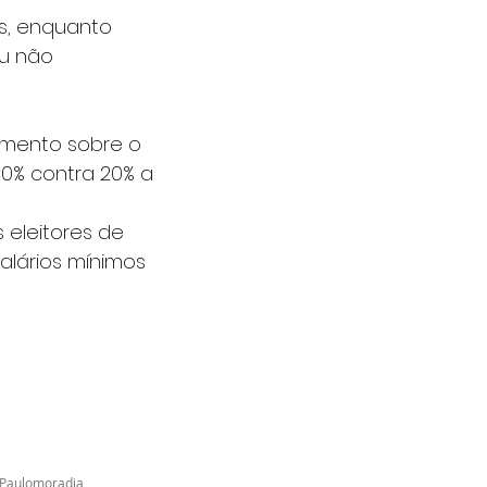
s, enquanto 
u não 
amento sobre o 
0% contra 20% a 
 eleitores de 
alários mínimos 
Paulo
moradia