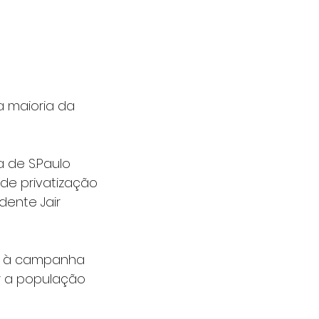
 maioria da 
a de S.Paulo 
 de privatização 
ente Jair 
 à campanha 
r a população 