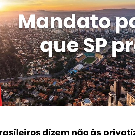
Mandato p
que SP pr
rasileiros dizem não às privati