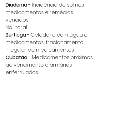
Diadema
 - Incidência de sol nos 
medicamentos e remédios 
vencidos
No litoral
Bertioga
 - Geladeira com água e 
medicamentos, fracionamento 
irregular de medicamentos
Cubatão
 - Medicamentos próximos 
ao vencimento e armários 
enferrujados
No interior
Álvaro de Carvalho 
- Geladeira de 
medicamentos com manteiga e 
garrafa de água e remédios 
encostados na parede
Itupeva 
- Geladeira de 
medicamentos com caixa de suco
Caconde
 - Centro de Saúde 2 