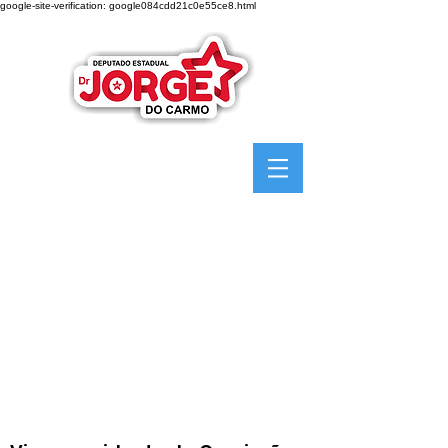
google-site-verification: google084cdd21c0e55ce8.html