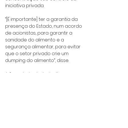
iniciativa privada.
“[É importante] ter a garantia da 
presença do Estado, num acordo 
de acionistas, para garantir a 
sanidade do alimento e a 
segurança alimentar, para evitar 
que o setor privado crie um 
dumping do alimento”, disse.
A Secretaria de Agricultura e 
Abastecimento de São Paulo 
informou que já analisou as quatro 
propostas apresentadas e que 
agora está consultando o 
mercado de entrepostagem 
sobre os modelos e estruturas 
que existem atualmente.