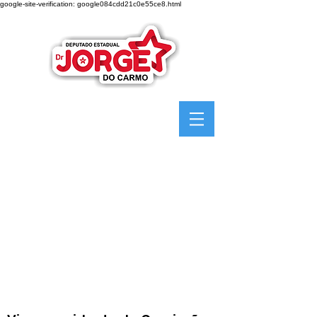
google-site-verification: google084cdd21c0e55ce8.html