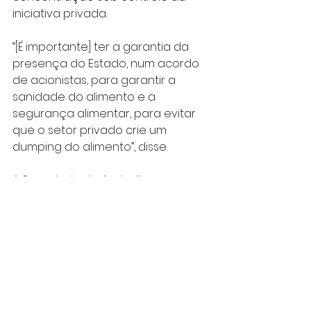
iniciativa privada.
“[É importante] ter a garantia da 
presença do Estado, num acordo 
de acionistas, para garantir a 
sanidade do alimento e a 
segurança alimentar, para evitar 
que o setor privado crie um 
dumping do alimento”, disse.
A Secretaria de Agricultura e 
Abastecimento de São Paulo 
informou que já analisou as quatro 
propostas apresentadas e que 
agora está consultando o 
mercado de entrepostagem 
sobre os modelos e estruturas 
que existem atualmente.