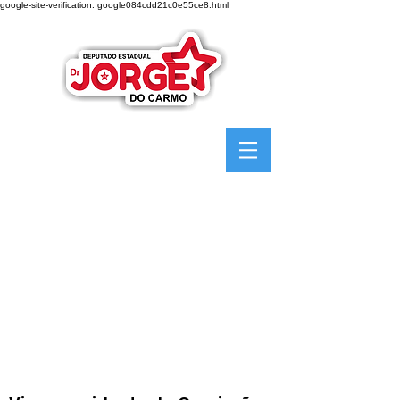
google-site-verification: google084cdd21c0e55ce8.html